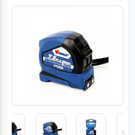
کارواش
خانگی
ابزار
دستی
ابزار
برقی
انواع
چراغ ها
ابزار
شارژی