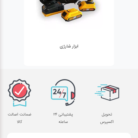
ژنراتور
تحویل
پشتیبانی 24
ضمانت اصالت
اکسپرس
ساعته
کالا