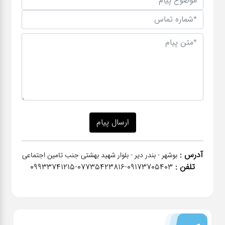
آدرس :
بوشهر - بندر دیر - بلوار شهید بهشتی جنب تامین اجتماعی
تلفن :
٠٩١٧٣٧٠٥٤٠٣-07735423816-09933741215