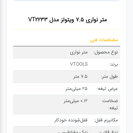
سنباده
متر نواری 7.5 ویتولز مدل VT2233
آچار ها
مشخصات فنی
کیف و
جبعه
نوع محصول:
متر نواری
ابزار
برند:
VTOOLS
طول متر:
7.5 متر
انواع
باتری ها
عرض تیغه:
25 میلی‌متر
ضخامت
0.12 میلی‌متر
پمپ
تیغه:
مکانیزم قفل:
قفل‌شونده خودکار
تجهیزات
نوع قلاب:
نوک مغناطیسی
کمپ