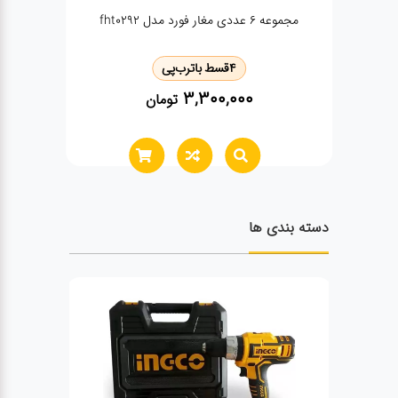
💎 چاقو کابل بر اینکو مدل HPK82001 - تیغه‌ای
برای تمام چالش‌ها! 💎
4
قسط با
ترب‌پی
480,000
تومان
دسته بندی ها