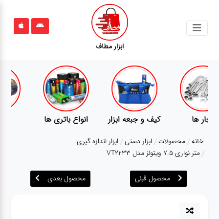
جستجو
ابزار مطاف
محصولات
قوانین
سایت
ارتباط
پمپ
تجهیزات کمپ
گجت
باما
خانه
محصولات
ابزار دستی
ابزار اندازه گیری
درباره
متر نواری 7.5 ویتولز مدل VT2233
ما
محصول قبلی
محصول بعدی
بلاگ
محصولات