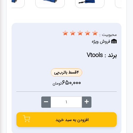
ژنراتور
مته
محبوبیت :
ابزار
فروش ویژه
بادی
برند : Vtools
ابزار
مکانیکی
4
قسط با
ترب‌پی
650,000
تومان
بکس
تیغه و
صفحه
افزودن به سبد خرید
صفحه