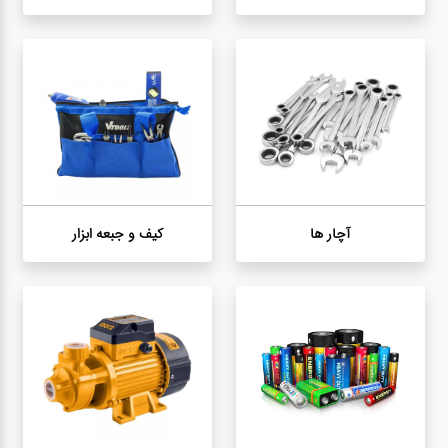
گجت
قفل
آچار ها
کیف و جبعه ابزار