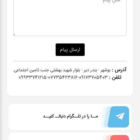
آدرس :
بوشهر - بندر دیر - بلوار شهید بهشتی جنب تامین اجتماعی
تلفن :
٠٩١٧٣٧٠٥٤٠٣-07735423816-09933741215
مــا را در تلــگرام دنبالــ کنیــد