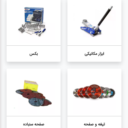
سنباده
آچار ها
کیف و
جبعه
ابزار مکانیکی
بکس
ابزار
انواع
باتری ها
پمپ
تجهیزات
تیغه و صفحه
صفحه سنباده
کمپ