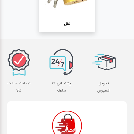
قفل
تحویل
پشتیبانی 24
ضمانت اصالت
اکسپرس
ساعته
کالا