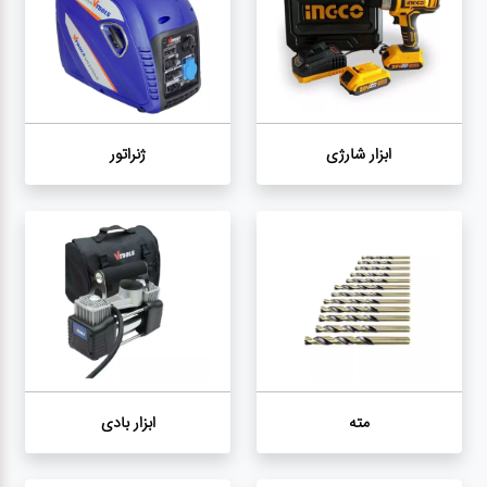
ژنراتور
مته
ابزار
ابزار شارژی
ژنراتور
بادی
ابزار
مکانیکی
بکس
تیغه و
صفحه
مته
ابزار بادی
صفحه