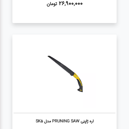
26,900,000
تومان
اره ژاپنی PRUNING SAW مدل SK5