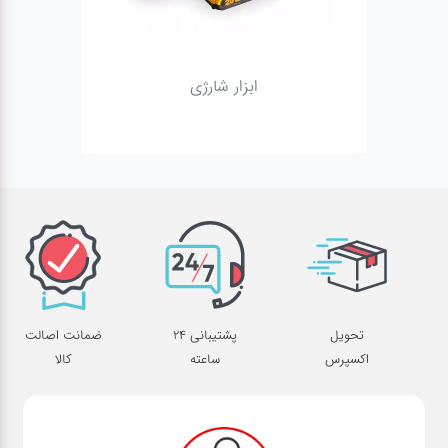
ژنراتور
تحویل
پشتیبانی 24
ضمانت اصالت
اکسپرس
ساعته
کالا