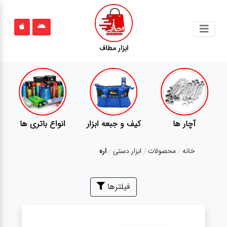
جستجو
ابزار مطاف
محصولات
قوانین
سایت
ارتباط
پمپ
تجهیزات کمپ
گجت
باما
خانه
محصولات
ابزار دستی
اره
درباره
ما
بلاگ
فیلترها
محصولات