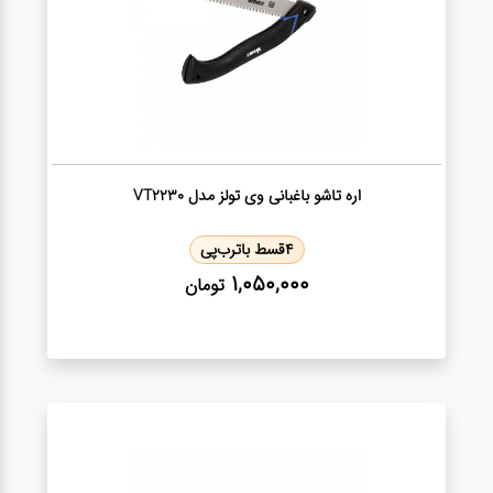
اره تاشو باغبانی وی تولز مدل VT2230
4
قسط با
ترب‌پی
1,050,000
تومان