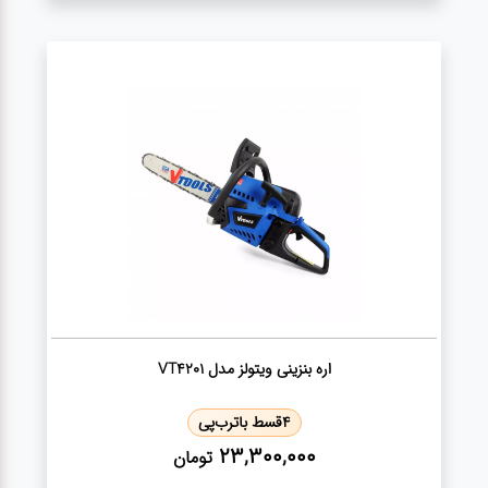
سنباده
آچار ها
کیف و
جبعه
ابزار
انواع
باتری ها
اره بنزینی ویتولز مدل VT4201
پمپ
4
قسط با
ترب‌پی
23,300,000
تومان
تجهیزات
کمپ