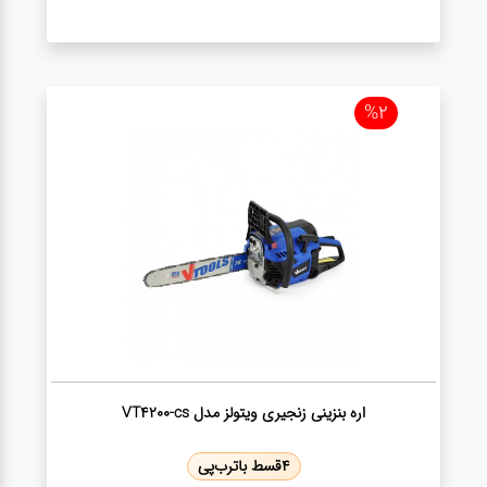
گجت
%2
قفل
اره بنزینی زنجیری ویتولز مدل VT4200-cs
4
قسط با
ترب‌پی