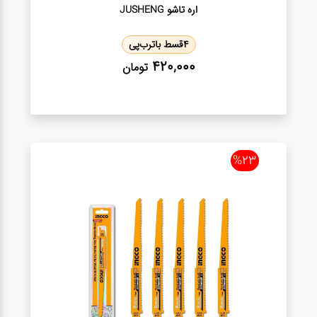
اره تاشو JUSHENG
4
قسط با
ترب‌پی
420,000
تومان
%23