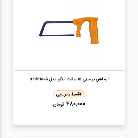
کارواش
خانگی
ابزار
دستی
ابزار
برقی
اره آهن بر مینی 15 سانت اینکو مدل mhhf1505
انواع
چراغ ها
4
قسط با
ترب‌پی
480,000
تومان
ابزار
شارژی