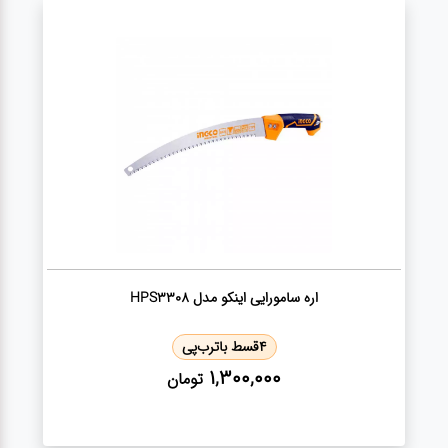
ژنراتور
مته
ابزار
بادی
ابزار
مکانیکی
بکس
اره سامورایی اینکو مدل HPS3308
4
قسط با
ترب‌پی
تیغه و
1,300,000
تومان
صفحه
صفحه