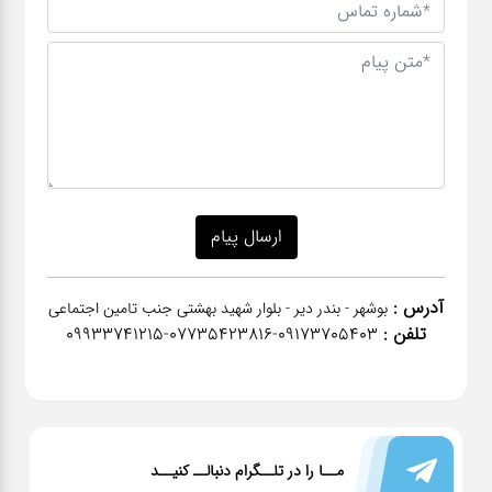
آدرس :
بوشهر - بندر دیر - بلوار شهید بهشتی جنب تامین اجتماعی
تلفن :
٠٩١٧٣٧٠٥٤٠٣-07735423816-09933741215
مــا را در تلــگرام دنبالــ کنیــد