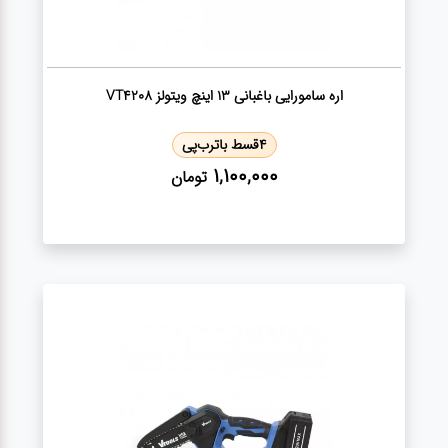
اره سامورایی باغبانی 13 اینچ ویتولز VT4208
4
قسط با
ترب‌پی
1,100,000
تومان