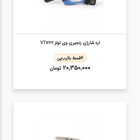
اره شارژی زنجیری وی تولز VT1222
4
قسط با
ترب‌پی
20,350,000
تومان