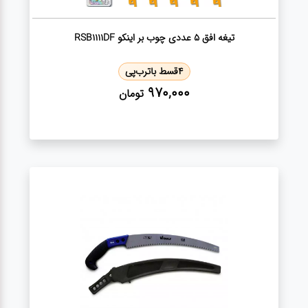
تیغه افق ۵ عددی چوب بر اینکو RSB1111DF
4
قسط با
ترب‌پی
970,000
تومان