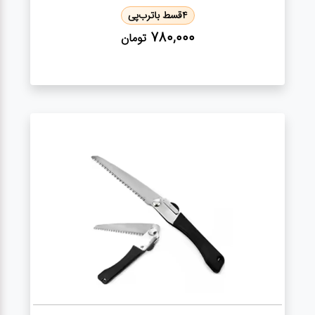
4
قسط با
ترب‌پی
780,000
تومان