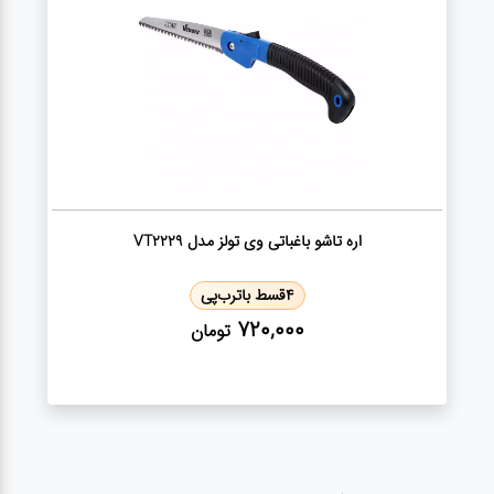
اره تاشو باغباتی وی تولز مدل VT2229
4
قسط با
ترب‌پی
720,000
تومان