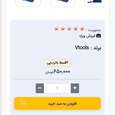
ژنراتور
مته
محبوبیت :
ابزار
فروش ویژه
بادی
برند : Vtools
ابزار
مکانیکی
4
قسط با
ترب‌پی
650,000
تومان
بکس
تیغه و
صفحه
افزودن به سبد خرید
صفحه