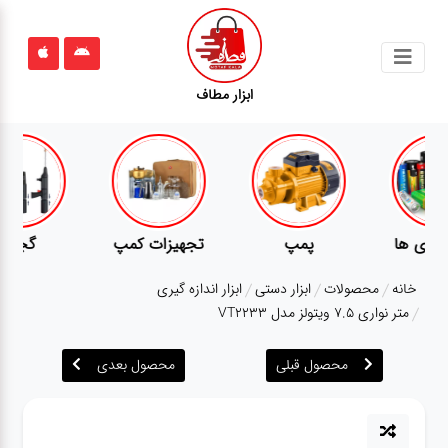
جستجو
ابزار مطاف
محصولات
قوانین
سایت
ارتباط
پمپ
تجهیزات کمپ
گجت
باما
خانه
محصولات
ابزار دستی
ابزار اندازه گیری
درباره
متر نواری 7.5 ویتولز مدل VT2233
ما
محصول قبلی
محصول بعدی
بلاگ
محصولات