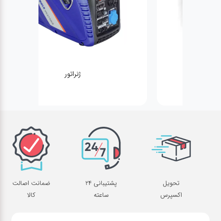
ژنراتور
تحویل
پشتیبانی 24
ضمانت اصالت
اکسپرس
ساعته
کالا