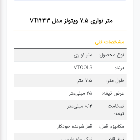
سنباده
متر نواری 7.5 ویتولز مدل VT2233
آچار ها
مشخصات فنی
کیف و
جبعه
نوع محصول:
متر نواری
ابزار
برند:
VTOOLS
طول متر:
7.5 متر
انواع
باتری ها
عرض تیغه:
25 میلی‌متر
ضخامت
0.12 میلی‌متر
پمپ
تیغه:
مکانیزم قفل:
قفل‌شونده خودکار
تجهیزات
نوع قلاب:
نوک مغناطیسی
کمپ