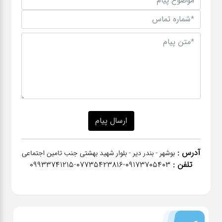
آدرس :
بوشهر - بندر دیر - بلوار شهید بهشتی جنب تامین اجتماعی
تلفن :
٠٩١٧٣٧٠٥٤٠٣-07735423816-09933741215