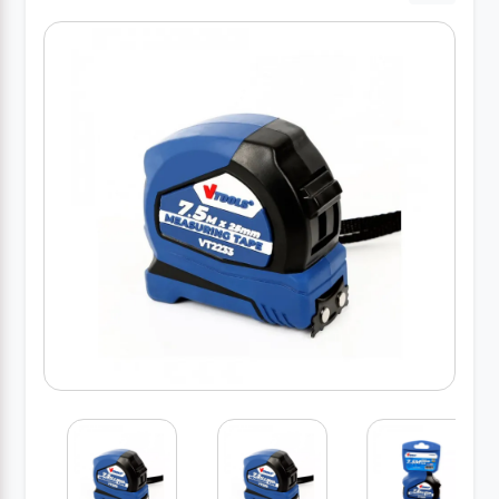
کارواش
خانگی
ابزار
دستی
ابزار
برقی
انواع
چراغ ها
ابزار
شارژی