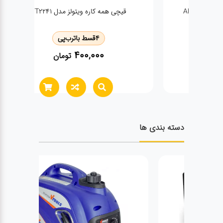
قیچی همه کاره ویتولز مدل VT2241
سیم چی
4
قسط با
ترب‌پی
400,000
تومان
دسته بندی ها