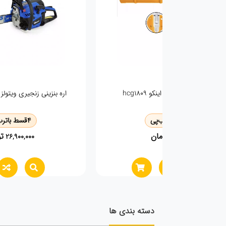
کاتر تاشو وی تولز مدل FHT0257
قسط با
ترب‌پی
4
قسط با
ترب‌پی
تومان
تومان
870,000
355,00
دسته بندی ها