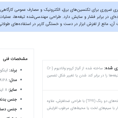
اری ضروری برای تکنسین‌های برق، الکترونیک و مصارف عمومی کارگاهی ا
ده‌ای در برابر فشار و سایش دارد. طراحی مهندسی‌شده تیغه‌ها، عملی
ن، مانع از لغزش ابزار در دست و خستگی کاربر در استفاده‌های طولان
مشخصات فنی
ی شده:
ساخته شده از آلیاژ کروم-وانادیوم (Cr-
برند:
اینکو (GCO
یغه‌ها را در برابر کند شدن یا تغییر شکل تضمین
مدل:
HDCP08168
سایز:
۸ اینچ (۲۰۰ میلی‌متر)
جنس بدنه
دسته‌های دو رنگ (TPR) با طراحی ضدلغزش، علاوه
 کار با سیم‌های لخت یا محیط‌های مرطوب افزایش
جنس دسته