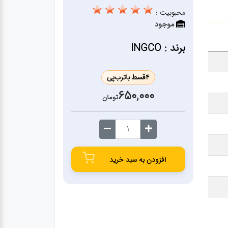
محبوبیت :
موجود
برند : INGCO
4
قسط با
ترب‌پی
650,000
تومان
افزودن به سبد خرید