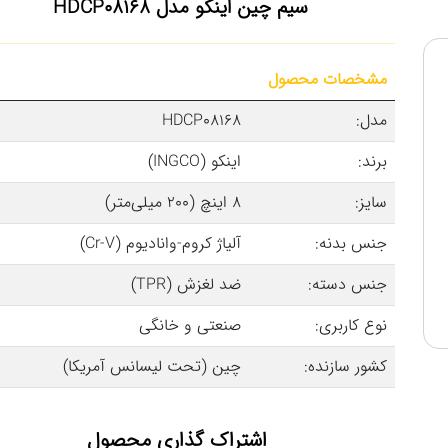
سیم چین اینکو مدل HDCP08168
مشخصات محصول
مدل:
HDCP08168
برند:
اینکو (INGCO)
سایز:
۸ اینچ (۲۰۰ میلی‌متر)
جنس بدنه:
آلیاژ کروم-وانادیوم (Cr-V)
جنس دسته:
ضد لغزش (TPR)
نوع کاربری:
صنعتی و خانگی
کشور سازنده:
چین (تحت لیسانس آمریکا)
اشتراک گذاری محصول