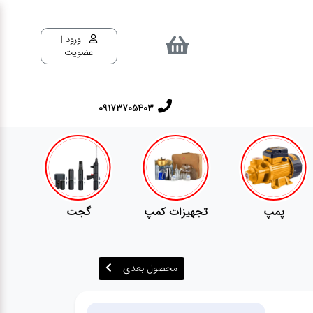
ورود |
عضویت
٠٩١٧٣٧٠٥٤٠٣
تجهیزات کمپ
گجت
قفل
محصول بعدی