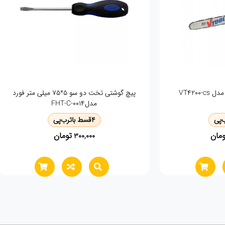
🔧 ست 18 قطعه ای پیچ گوشتی جغجغه ای وی
تولز VT2255 | کامل ترین همراه برای هر
تعمیرکاری! 🔧
4
قسط با
ترب‌پی
تومان
740,000