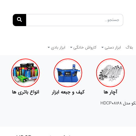
بلاگ
ابزار دستی
کارواش خانگی
ابزار بادی
کیف و جبعه ابزار
انواع باتری ها
پمپ
ل HDCP08168