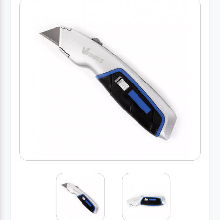
کارواش
خانگی
ابزار
دستی
ابزار
برقی
انواع
چراغ ها
ابزار
شارژی