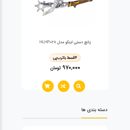
ست پیچ گوشتی 4 عددی وی تولز مدل VT2215
4
قسط با
ترب‌پی
770,000
تومان
دسته بندی ها