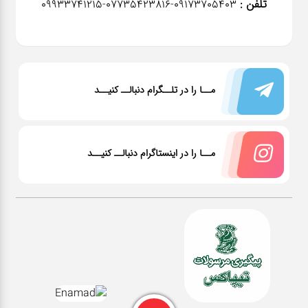
تلفن :
٠٩١٧٣٧٠٥٤٠٣-07735423816-09933741215
مــا را در تلــگرام دنبالــ کنیــد
مــا را در اینستاگرام دنبالــ کنیــد