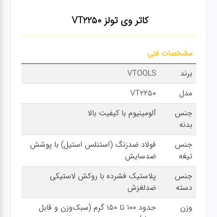
سنباده
کاتر وی تولز VT2250
آچار ها
مشخصات فنی
کیف و
برند
VTOOLS
جبعه
مدل
VT2250
ابزار
جنس
آلومینیوم با کیفیت بالا
بدنه
انواع
باتری ها
جنس
فولاد ضدزنگ (استنلس استیل) با پوشش
تیغه
ضدسایش
پمپ
جنس
پلاستیک فشرده با روکش لاستیکی
دسته
ضدلغزش
تجهیزات
وزن
حدود ۱۰۰ تا ۱۵۰ گرم (سبک‌وزن و قابل
کمپ