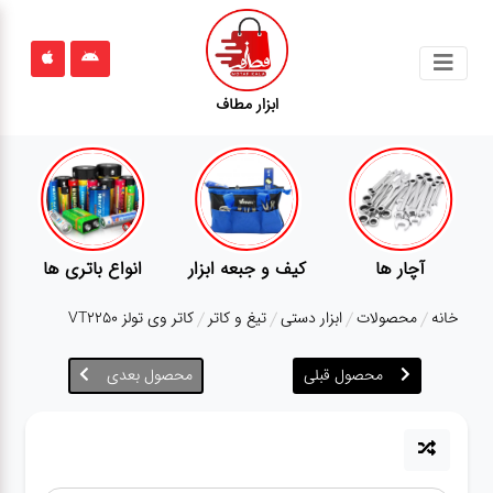
جستجو
ابزار مطاف
محصولات
قوانین
سایت
ارتباط
ا
پمپ
تجهیزات کمپ
گجت
باما
خانه
محصولات
ابزار دستی
تیغ و کاتر
کاتر وی تولز VT2250
درباره
ما
محصول قبلی
محصول بعدی
بلاگ
محصولات