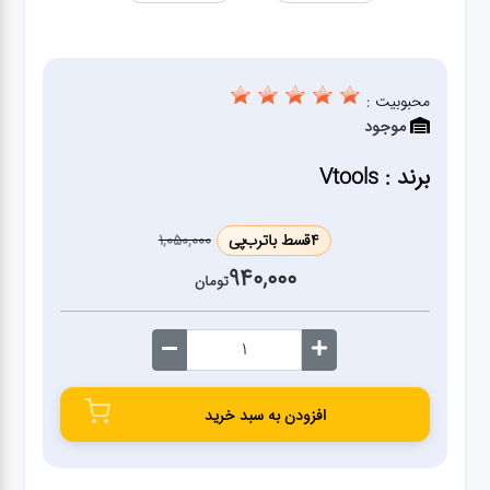
ژنراتور
مته
محبوبیت :
موجود
ابزار
بادی
برند : Vtools
ابزار
4
قسط با
ترب‌پی
1,050,000
مکانیکی
940,000
تومان
بکس
تیغه و
افزودن به سبد خرید
صفحه
صفحه