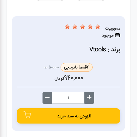
ژنراتور
مته
محبوبیت :
موجود
ابزار
بادی
برند : Vtools
ابزار
4
قسط با
ترب‌پی
1,050,000
مکانیکی
940,000
تومان
بکس
تیغه و
افزودن به سبد خرید
صفحه
صفحه