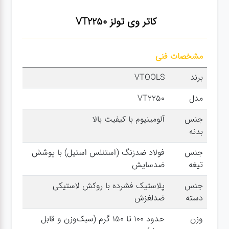
سنباده
کاتر وی تولز VT2250
آچار ها
مشخصات فنی
کیف و
برند
VTOOLS
جبعه
مدل
VT2250
ابزار
جنس
آلومینیوم با کیفیت بالا
بدنه
انواع
باتری ها
جنس
فولاد ضدزنگ (استنلس استیل) با پوشش
تیغه
ضدسایش
پمپ
جنس
پلاستیک فشرده با روکش لاستیکی
دسته
ضدلغزش
تجهیزات
وزن
حدود ۱۰۰ تا ۱۵۰ گرم (سبک‌وزن و قابل
کمپ