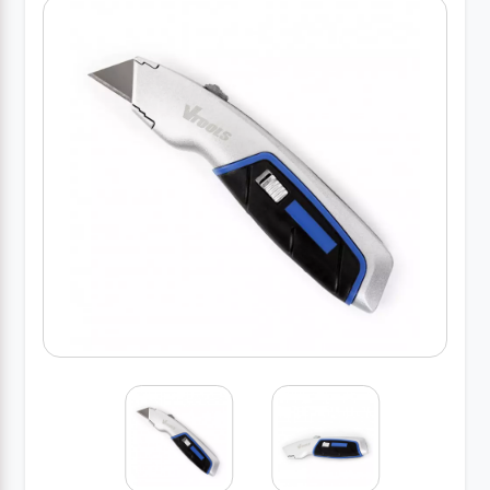
کارواش
خانگی
ابزار
دستی
ابزار
برقی
انواع
چراغ ها
ابزار
شارژی