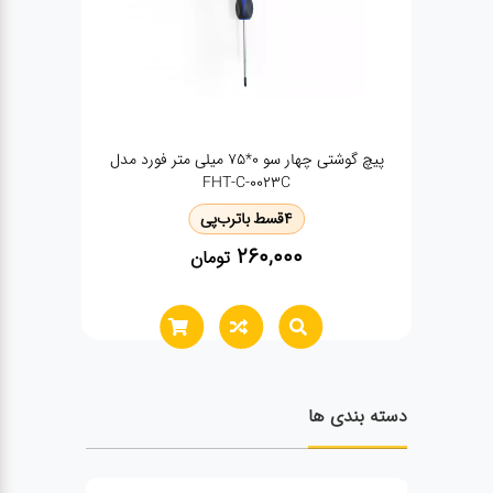
پیچ گوشتی چهار سو ۰*۷۵ میلی متر فورد مدل
کابل بر اینکو 10 ا
FHT-C-0023C
4
قسط با
ترب‌پی
260,000
تومان
دسته بندی ها