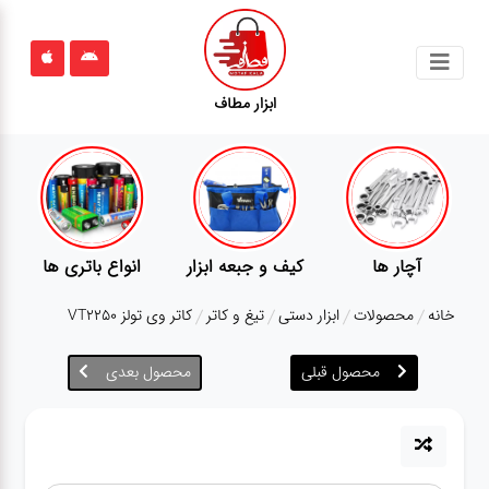
جستجو
ابزار مطاف
محصولات
قوانین
سایت
ارتباط
آچار ها
کیف و جبعه ابزار
انواع باتری ها
باما
خانه
محصولات
ابزار دستی
تیغ و کاتر
کاتر وی تولز VT2250
درباره
ما
محصول قبلی
محصول بعدی
بلاگ
محصولات