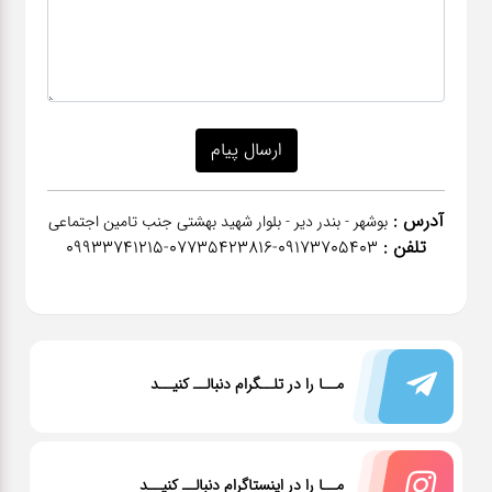
آدرس :
بوشهر - بندر دیر - بلوار شهید بهشتی جنب تامین اجتماعی
تلفن :
٠٩١٧٣٧٠٥٤٠٣-07735423816-09933741215
مــا را در تلــگرام دنبالــ کنیــد
مــا را در اینستاگرام دنبالــ کنیــد