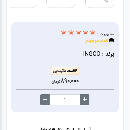
ژنراتور
مته
محبوبیت :
ابزار
اتمام موجودی
بادی
برند : INGCO
ابزار
مکانیکی
4
قسط با
ترب‌پی
890,000
تومان
بکس
تیغه و
صفحه
صفحه