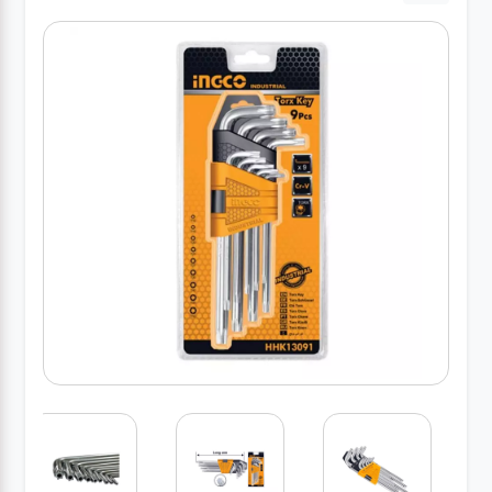
کارواش
خانگی
ابزار
دستی
ابزار
برقی
انواع
چراغ ها
ابزار
شارژی