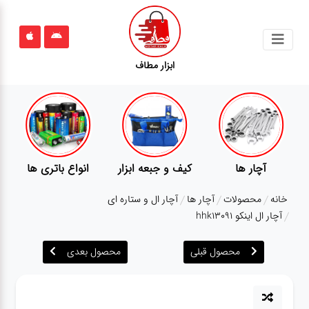
جستجو
ابزار مطاف
محصولات
قوانین
سایت
ارتباط
آچار ها
کیف و جبعه ابزار
انواع باتری ها
باما
خانه
محصولات
آچار ها
آچار ال و ستاره ای
درباره
آچار ال اینکو hhk13091
ما
محصول قبلی
محصول بعدی
بلاگ
محصولات