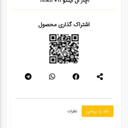
آچار ال اینکو hhk13091
سنباده
اشتراک گذاری محصول
آچار ها
کیف و
جبعه
ابزار
انواع
باتری ها
پمپ
نقد و بررسی
نظرات
تجهیزات
کمپ