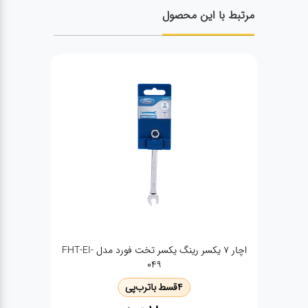
مرتبط با این محصول
اچار 7 یکسر رینگ یکسر تخت فورد مدل FHT-EI-
ا
049
4
قسط با
ترب‌پی