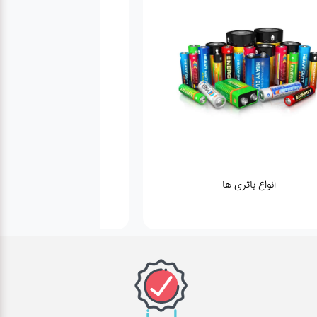
واع باتری ها
پمپ