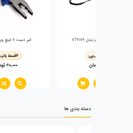
انبر قفلی اینکو 10 اینچ اینکو صنعتی hcjlw0110
4
قسط با
ترب‌پی
تومان
1,300,000
دسته بندی ها