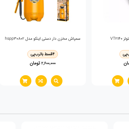
متر ۷/۵ متری وی تولز مدل VT2179
انبر دست 7 اینچ ویتولز VT2140
4
قسط با
ترب‌پی
4
قسط با
ترب
تومان
توم
610,000
700,000