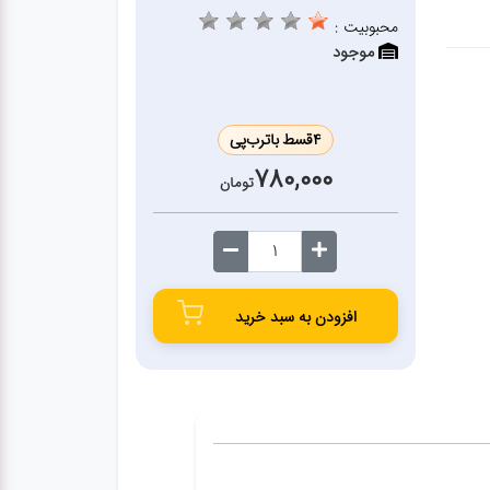
محبوبیت :
موجود
4
قسط با
ترب‌پی
780,000
تومان
افزودن به سبد خرید