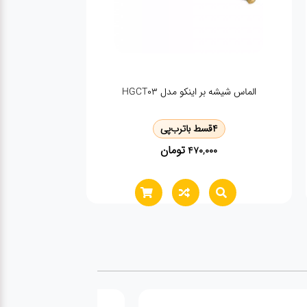
سمپاش مخزن دار دستی اینکو مدل hspp30802
‌پی
4
قسط با
ترب‌پی
ان
تومان
2,600,000