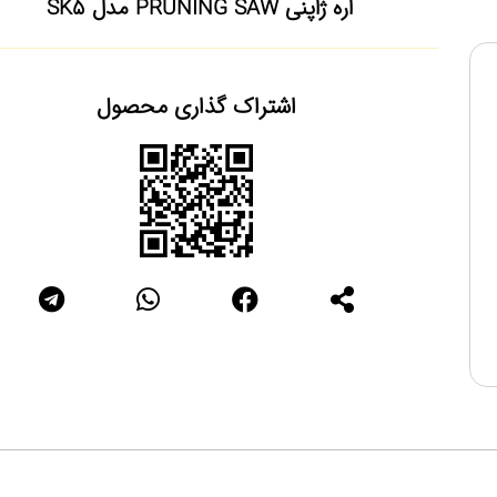
اره ژاپنی PRUNING SAW مدل SK5
اشتراک گذاری محصول