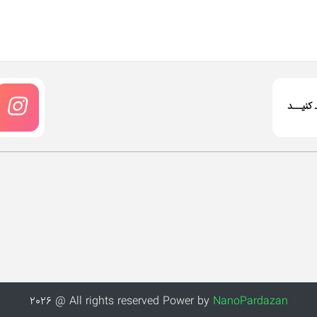
ـ کنیــد
2026 @ All rights reserved Power by
NanoPardazan