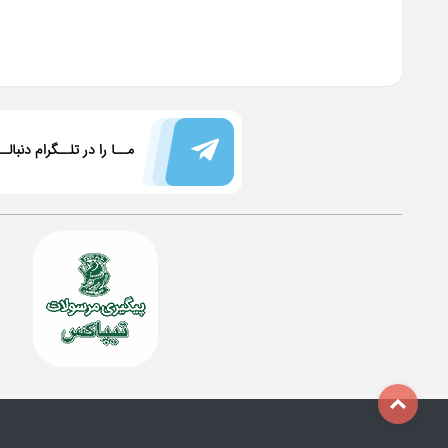
مــا را در تلــگرام دنبالـ