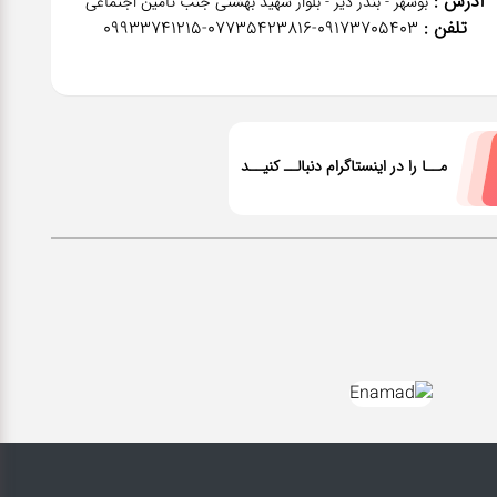
آدرس :
بوشهر - بندر دیر - بلوار شهید بهشتی جنب تامین اجتماعی
تلفن :
٠٩١٧٣٧٠٥٤٠٣-07735423816-09933741215
مــا را در اینستاگرام دنبالــ کنیــد