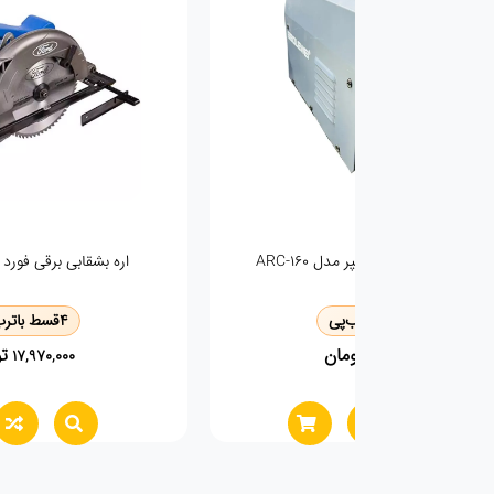
مینی سنگ دست بلند دیمردار وی تولز مدل
مینی فرز سنگ
vp1203
4
قسط با
ترب‌پی
4
تومان
0
8,150,000