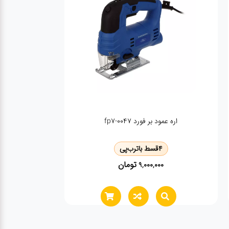
مینی سنگ بری وی تولز مدل VP1201
4
قسط با
ترب‌پی
تومان
6,630,000