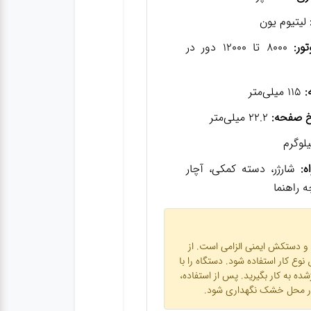
لیتیوم یون
ور:
8000 تا 12000 دور در
:
115 میلی‌متر
خ صفحه:
22.2 میلی‌متر
ه:
شارژر، دسته کمکی، آچار
ه راهنما
 و دستکش ایمنی الزامی است. از
 کار استفاده شود. دستگاه را با
ژشده به کار بگیرید. پس از استفاده،
در محل خشک نگهداری شود.