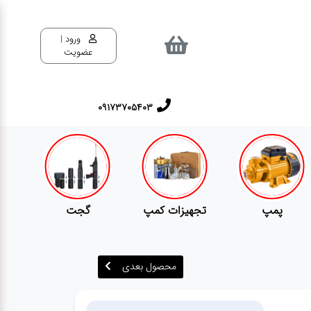
ورود |
عضویت
٠٩١٧٣٧٠٥٤٠٣
تجهیزات کمپ
گجت
قفل
محصول بعدی