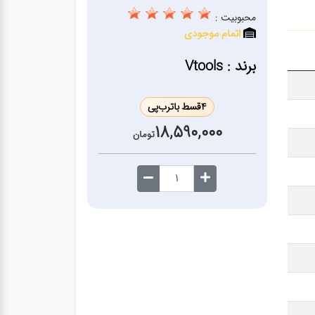
محبوبیت :
اتمام موجودی
برند : Vtools
4
قسط با
ترب‌پی
18,590,000
تومان