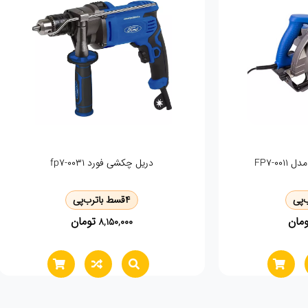
 بری وی تولز vp1206
هویه اینکو ۶۰ وات si0368
قسط با
ترب‌پی
4
قسط با
ترب‌پی
تومان
تومان
1,040,000
6,120,00