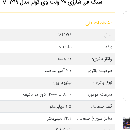
سنگ فرز شارژی 20 ولت وی تولز مدل VT1219
مشخصات فنی
مدل
VT1219
برند
vtools
ولتاژ باتری:
20 ولت
ظرفیت باتری:
2.0 آمپر ساعت
نوع باتری:
لیتیوم یون
سرعت موتور:
8000 تا 12000 دور در دقیقه
قطر صفحه:
115 میلی‌متر
سایز سوراخ صفحه:
22.2 میلی‌متر