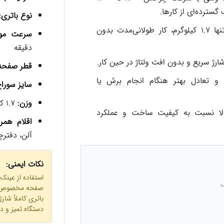
سترده‌ای از کارها.
نوع باتری:
با وزن تنها 1.7 کیلوگرم، کار طولانی‌مدت بدون
سرعت موت
دقیقه
ارژ سریع و بدون افت ولتاژ در حین کار.
قطر صفحه
و تعادل بهتر هنگام انجام برش یا
سایز سورا
وزن:
1.7 کیلوگرم
لا نسبت به کیفیت ساخت و عملکرد
اقلام همرا
آلن، دفترچ
نکات ایمنی:
استفاده از عینک
ک
صفحه مخصوص نوع
باتری کاملاً شار
دستگاه تمیز و 