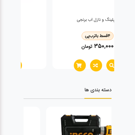
کوپلینگ
گاز انب
4
قسط با
ترب‌پی
200,000
تومان
دسته بندی ها