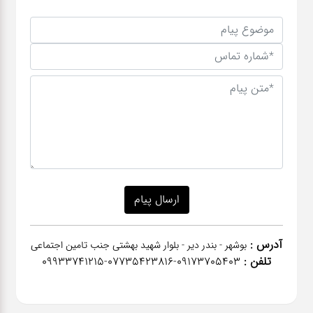
آدرس :
بوشهر - بندر دیر - بلوار شهید بهشتی جنب تامین اجتماعی
تلفن :
٠٩١٧٣٧٠٥٤٠٣-07735423816-09933741215