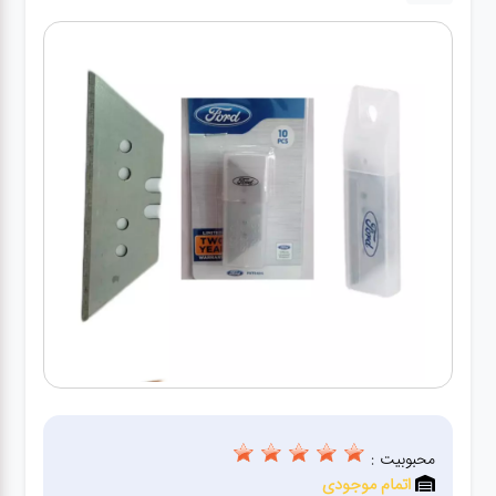
کارواش
خانگی
ابزار
دستی
ابزار
برقی
انواع
چراغ ها
ابزار
شارژی
محبوبیت :
اتمام موجودی