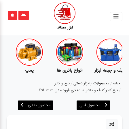
جستجو
ابزار مطاف
محصولات
قوانین
سایت
ارتباط
پمپ
تجهیزات کمپ
گجت
باما
خانه
محصولات
ابزار دستی
تیغ و کاتر
درباره
تیغ کاتر کناف و تاشو ۱۰ عددی فورد مدل fht-0404
ما
محصول قبلی
محصول بعدی
بلاگ
محصولات