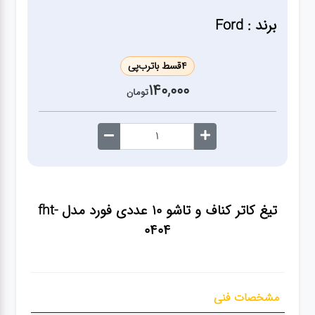
ژنراتور
برند : Ford
مته
4
قسط با
ترب‌پی
140,000
ابزار
تومان
بادی
ابزار
مکانیکی
تیغ کاتر کناف و تاشو ۱۰ عددی فورد مدل fht-
بکس
0404
تیغه و
صفحه
مشخصات فنی
صفحه