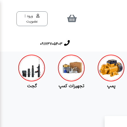
ورود |
عضویت
٠٩١٧٣٧٠٥٤٠٣
پمپ
تجهیزات کمپ
گجت