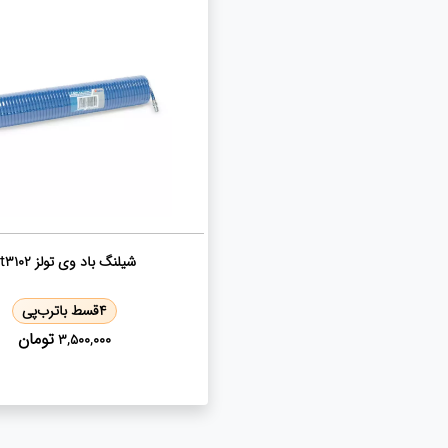
شیلنگ باد وی تولز vt3102
4
قسط با
ترب‌پی
تومان
3,500,000