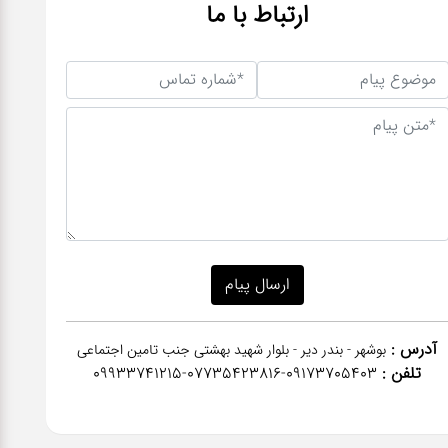
ارتباط با ما
آدرس :
بوشهر - بندر دیر - بلوار شهید بهشتی جنب تامین اجتماعی
تلفن :
٠٩١٧٣٧٠٥٤٠٣-07735423816-09933741215