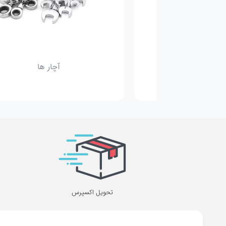
حه سنباده
آچار ها
تحویل اکسپرس