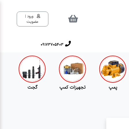
ورود |
عضویت
٠٩١٧٣٧٠٥٤٠٣
پمپ
تجهیزات کمپ
گجت