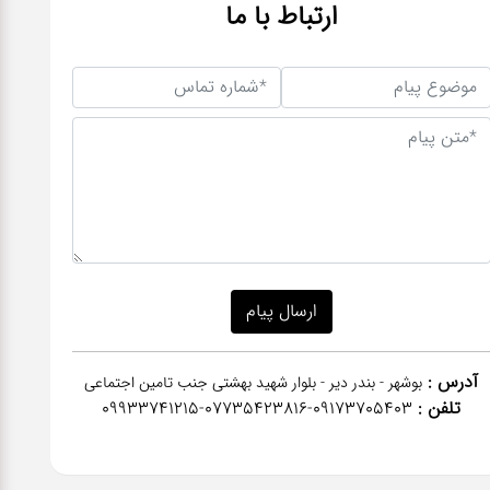
ارتباط با ما
آدرس :
بوشهر - بندر دیر - بلوار شهید بهشتی جنب تامین اجتماعی
تلفن :
٠٩١٧٣٧٠٥٤٠٣-07735423816-09933741215