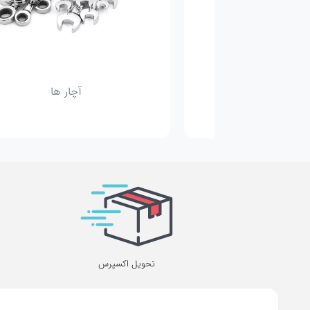
حه سنباده
آچار ها
تحویل اکسپرس