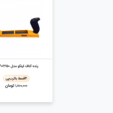
رنده کناف اینکو مدل HBP02250
4
قسط با
ترب‌پی
تومان
1,800,000