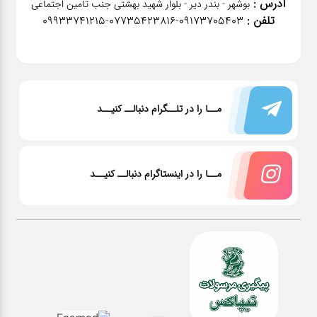
آدرس :
بوشهر - بندر دیر - بلوار شهید بهشتی جنب تامین اجتماعی
تلفن :
٠٩١٧٣٧٠٥٤٠٣-07735423816-09933741215
مــا را در تلــگرام دنبالــ کنیــد
مــا را در اینستاگرام دنبالــ کنیــد