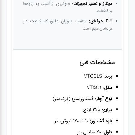
مونتاژ و تعمیر تجهیزات:
جلوگیری از آسیب به رزوه‌ها
و قطعات
DIY حرفه‌ای:
مناسب کاربران دقیق که کیفیت کار
برایشان مهم است
مشخصات فنی
برند:
VTOOLS
مدل:
VT5121
نوع آچار:
گشتاورسنج (ترک‌متر)
درایو:
3/8 اینچ
بازه گشتاور:
10 تا 120 نیوتن‌متر
طول:
20 سانتی‌متر