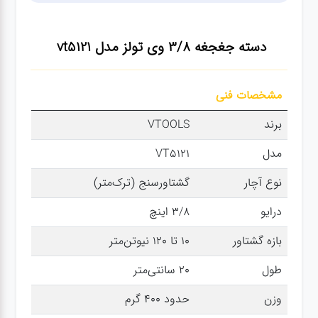
سنباده
دسته جغجغه 3/8 وی تولز مدل vt5121
آچار ها
مشخصات فنی
کیف و
جبعه
برند
VTOOLS
ابزار
مدل
VT5121
نوع آچار
گشتاورسنج (ترک‌متر)
انواع
باتری ها
درایو
3/8 اینچ
بازه گشتاور
10 تا 120 نیوتن‌متر
پمپ
طول
20 سانتی‌متر
وزن
حدود 400 گرم
تجهیزات
کمپ