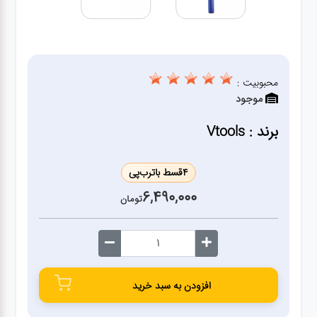
ژنراتور
مته
محبوبیت :
ابزار
موجود
بادی
برند : Vtools
ابزار
مکانیکی
4
قسط با
ترب‌پی
6,490,000
تومان
بکس
تیغه و
صفحه
افزودن به سبد خرید
صفحه