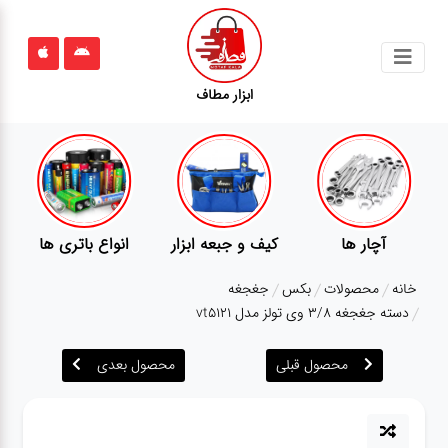
جستجو
ابزار مطاف
محصولات
قوانین
سایت
ارتباط
پمپ
تجهیزات کمپ
گجت
باما
خانه
محصولات
بکس
جغجغه
درباره
دسته جغجغه 3/8 وی تولز مدل vt5121
ما
محصول قبلی
محصول بعدی
بلاگ
محصولات