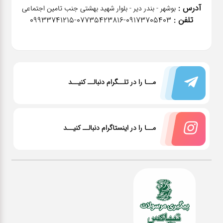
آدرس :
بوشهر - بندر دیر - بلوار شهید بهشتی جنب تامین اجتماعی
تلفن :
٠٩١٧٣٧٠٥٤٠٣-07735423816-09933741215
مــا را در تلــگرام دنبالــ کنیــد
مــا را در اینستاگرام دنبالــ کنیــد