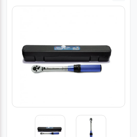
کارواش
خانگی
ابزار
دستی
ابزار
برقی
انواع
چراغ ها
ابزار
شارژی