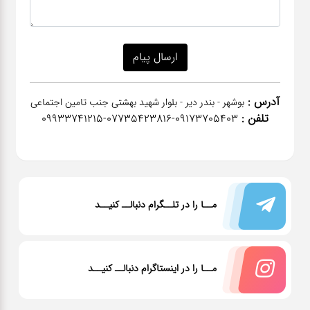
آدرس :
بوشهر - بندر دیر - بلوار شهید بهشتی جنب تامین اجتماعی
تلفن :
٠٩١٧٣٧٠٥٤٠٣-07735423816-09933741215
مــا را در تلــگرام دنبالــ کنیــد
مــا را در اینستاگرام دنبالــ کنیــد