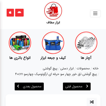
جستجو
ابزار مطاف
محصولات
قوانین
سایت
ارتباط
ع باتری ها
پمپ
تجهیزات کمپ
گجت
باما
خانه
محصولات
ابزار دستی
پیچ گوشتی
درباره
پیچ گوشتی تق خور چهار سو حرفه ای ارگونومیک چهارسو 40cm
ما
محصول قبلی
محصول بعدی
بلاگ
محصولات