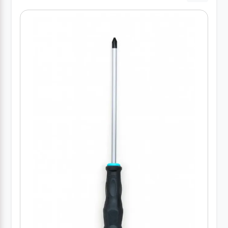
کارواش
خانگی
ابزار
دستی
ابزار
برقی
انواع
چراغ ها
ابزار
شارژی