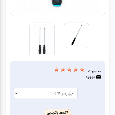
ژنراتور
مته
ابزار
بادی
ابزار
مکانیکی
محبوبیت :
بکس
موجود
تیغه و
صفحه
4
قسط با
ترب‌پی
صفحه