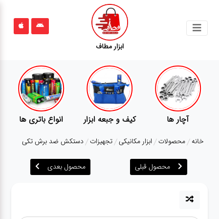
جستجو
ابزار مطاف
محصولات
قوانین
سایت
ارتباط
ری ها
پمپ
تجهیزات کمپ
گجت
باما
خانه
محصولات
ابزار مکانیکی
تجهیزات
دستکش ضد برش تکی
درباره
ما
محصول قبلی
محصول بعدی
بلاگ
محصولات