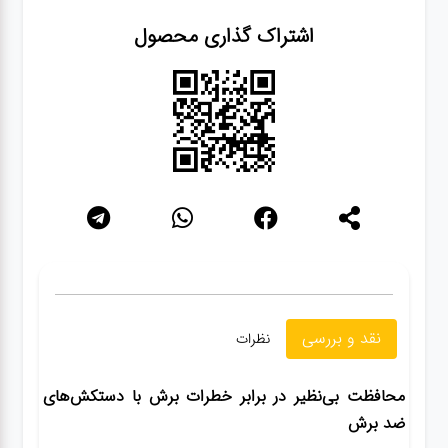
سنباده
اشتراک گذاری محصول
آچار ها
کیف و
جبعه
ابزار
انواع
باتری ها
نقد و بررسی
نظرات
پمپ
محافظت بی‌نظیر در برابر خطرات برش با دستکش‌های
تجهیزات
ضد برش
کمپ