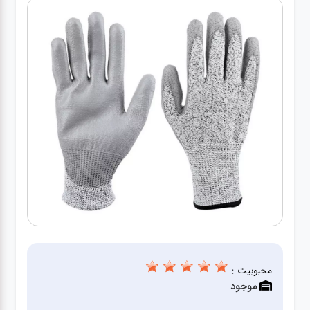
کارواش
خانگی
ابزار
دستی
ابزار
برقی
انواع
چراغ ها
ابزار
شارژی
محبوبیت :
موجود