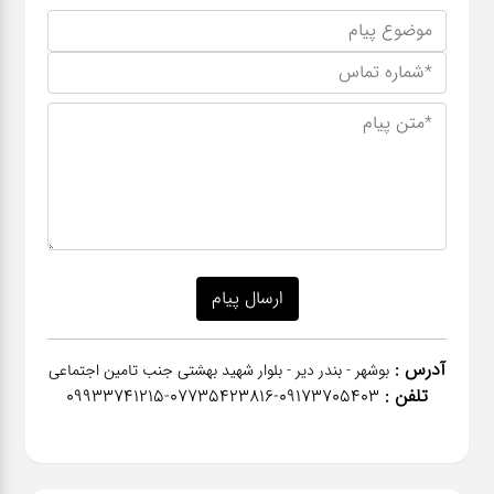
آدرس :
بوشهر - بندر دیر - بلوار شهید بهشتی جنب تامین اجتماعی
تلفن :
٠٩١٧٣٧٠٥٤٠٣-07735423816-09933741215