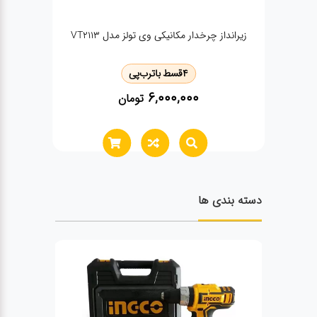
VT2113
تستر مدار وی تولز vt2126
4
قسط با
ترب‌پی
1,020,000
تومان
دسته بندی ها