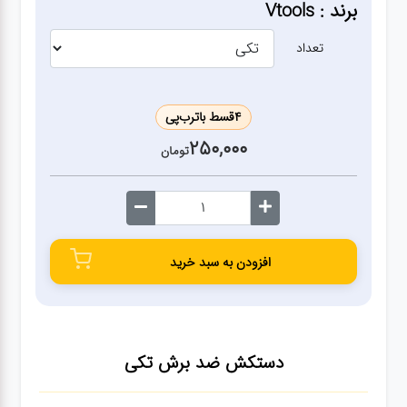
ژنراتور
برند : Vtools
تعداد
مته
ابزار
4
قسط با
ترب‌پی
بادی
250,000
تومان
ابزار
مکانیکی
افزودن به سبد خرید
بکس
تیغه و
صفحه
دستکش ضد برش
تکی
صفحه