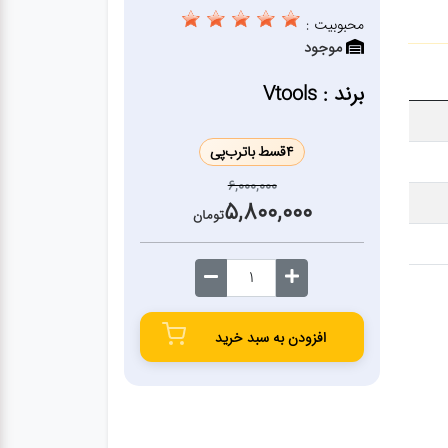
محبوبیت :
موجود
برند : Vtools
4
قسط با
ترب‌پی
6,000,000
5,800,000
تومان
افزودن به سبد خرید