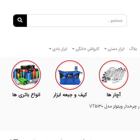
بلاگ
ابزار دستی
کارواش خانگی
ابزار بادی
کیف و جبعه ابزار
انواع باتری ها
پمپ
رخدار ویتولز مدل VT5130