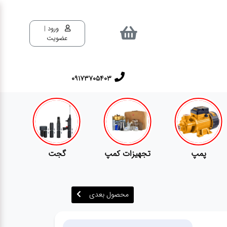
ورود |
عضویت
٠٩١٧٣٧٠٥٤٠٣
تجهیزات کمپ
گجت
قفل
محصول بعدی