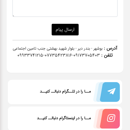
آدرس :
بوشهر - بندر دیر - بلوار شهید بهشتی جنب تامین اجتماعی
تلفن :
٠٩١٧٣٧٠٥٤٠٣-07735423816-09933741215
مــا را در تلــگرام دنبالــ کنیــد
مــا را در اینستاگرام دنبالــ کنیــد