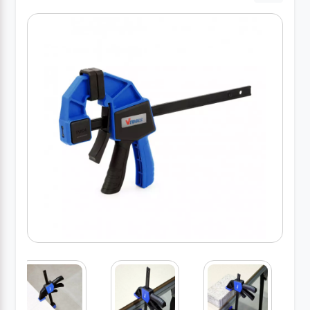
کارواش
خانگی
ابزار
دستی
ابزار
برقی
انواع
چراغ ها
ابزار
شارژی