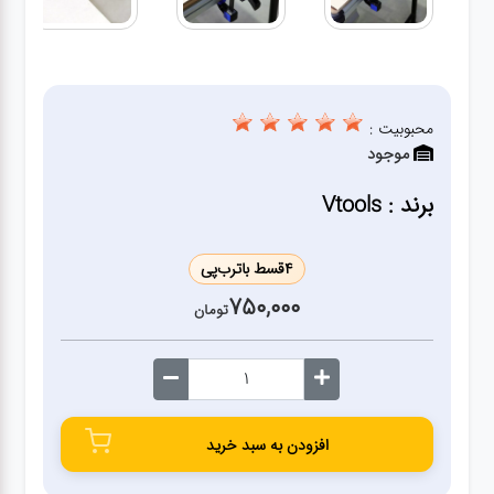
ژنراتور
مته
محبوبیت :
ابزار
موجود
بادی
برند : Vtools
ابزار
مکانیکی
4
قسط با
ترب‌پی
750,000
تومان
بکس
تیغه و
صفحه
افزودن به سبد خرید
صفحه