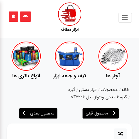
جستجو
ابزار مطاف
محصولات
قوانین
سایت
ارتباط
انواع باتری ها
پمپ
تجهیزات کمپ
باما
خانه
محصولات
ابزار دستی
گیره
درباره
گیره 6 اینچی ویتولز مدل VT2226
ما
محصول قبلی
محصول بعدی
بلاگ
محصولات