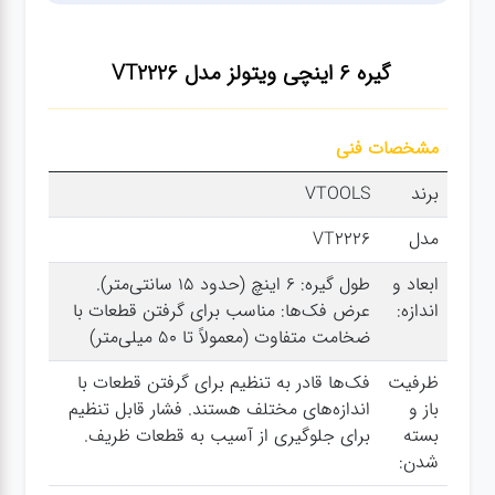
سنباده
گیره 6 اینچی ویتولز مدل VT2226
آچار ها
مشخصات فنی
کیف و
جبعه
برند
VTOOLS
ابزار
مدل
VT2226
ابعاد و
طول گیره: 6 اینچ (حدود 15 سانتی‌متر).
انواع
اندازه:
عرض فک‌ها: مناسب برای گرفتن قطعات با
باتری ها
ضخامت متفاوت (معمولاً تا 50 میلی‌متر)
پمپ
ظرفیت
فک‌ها قادر به تنظیم برای گرفتن قطعات با
باز و
اندازه‌های مختلف هستند. فشار قابل تنظیم
بسته
برای جلوگیری از آسیب به قطعات ظریف.
شدن:
تجهیزات
کمپ