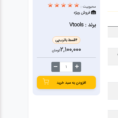
محبوبیت :
فروش ویژه
برند : Vtools
4
قسط با
ترب‌پی
2,100,000
تومان
افزودن به سبد خرید