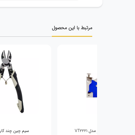
مرتبط با این محصول
ل HBP02250
دم باریک 8 اینچ وی تولز vt2136