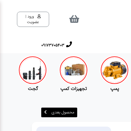
ورود |
عضویت
٠٩١٧٣٧٠٥٤٠٣
تجهیزات کمپ
گجت
قفل
محصول بعدی