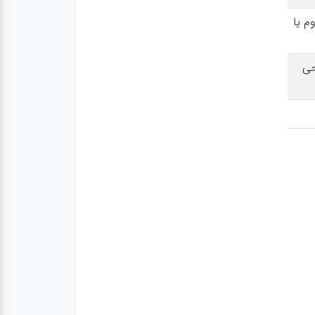
م یا
حی