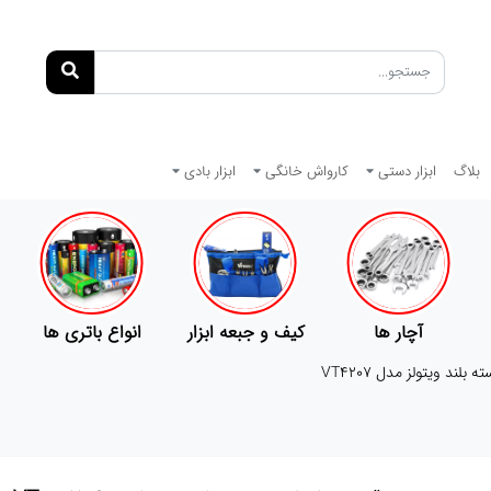
بلاگ
ابزار دستی
کارواش خانگی
ابزار بادی
کیف و جبعه ابزار
انواع باتری ها
پمپ
بلند ویتولز مدل VT4207