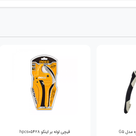
الماس شیشه وی تولز مدل VT2224
قیچی