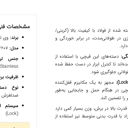
مشخصات فن
 شده از فولاد با کیفیت بالا (کربنی/
برند:
وی تولز (
 در طولانی‌مدت، در برابر خوردگی و
ارد.
مدل:
VT4207
گی:
دسته‌های این قیچی با استفاده از
جنس لرزه
‌اند تا کنترل ابزار در دست حفظ شده
tainless)
ولانی جلوگیری شود.
ظرفیت بر
مجهز به یک مکانیزم قفل‌کننده
نوع دسته
ی در هنگام حمل و جابجایی به‌طور
ضدلغزش
 را تضمین کند.
سیستم ای
درت بالا در برش، وزن بسیار کمی دارد
(Lock)
د با قدرت بدنی متوسط نیز استفاده از