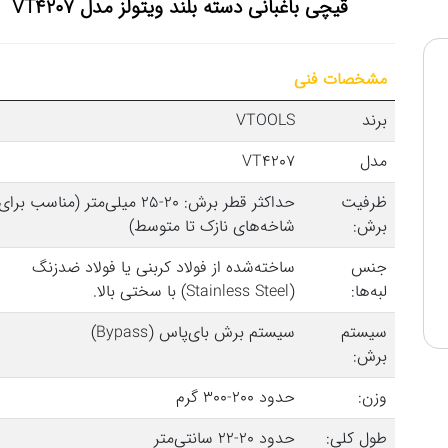
قیچی باغبانی دسته بلند ویتولز مدل VT4207
مشخصات فنی
برند
VTOOLS
مدل
VT4207
ظرفیت
حداکثر قطر برش: 20-25 میلی‌متر (مناسب برای
برش:
شاخه‌های نازک تا متوسط)
جنس
ساخته‌شده از فولاد کربنی یا فولاد ضدزنگ
لبه‌ها:
(Stainless Steel) با سختی بالا.
سیستم
سیستم برش بای‌پاس (Bypass)
برش:
وزن:
حدود 200-300 گرم
طول کلی:
حدود 20-22 سانتی‌متر