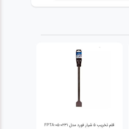
 باغبانی وی تولز مدل VT4205
پیچ گوشتی 2 در 1 اینکو مدل AKISD0201