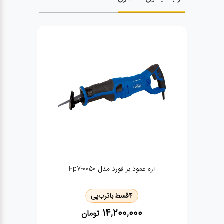
اره عمود بر فورد مدل Fp7-0050
4
قسط با
ترب‌پی
14,200,000
تومان