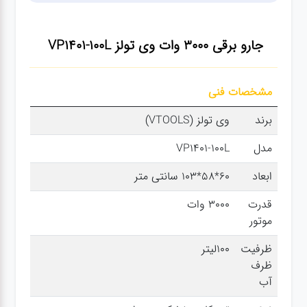
سنباده
جارو برقی 3000 وات وی تولز VP1401-100L
آچار ها
مشخصات فنی
کیف و
جبعه
برند
وی تولز (VTOOLS)
ابزار
مدل
VP1401-100L
ابعاد
60*58*103 سانتی متر
انواع
باتری ها
قدرت
3000 وات
موتور
پمپ
ظرفیت
100لیتر
ظرف
آب
تجهیزات
کمپ