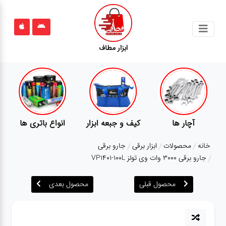
جستجو
ابزار مطاف
محصولات
قوانین
سایت
ارتباط
ر ها
کیف و جبعه ابزار
انواع باتری ها
پمپ
باما
خانه
محصولات
ابزار برقی
جارو برقی
درباره
جارو برقی 3000 وات وی تولز VP1401-100L
ما
محصول قبلی
محصول بعدی
بلاگ
محصولات