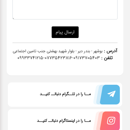
آدرس :
بوشهر - بندر دیر - بلوار شهید بهشتی جنب تامین اجتماعی
تلفن :
٠٩١٧٣٧٠٥٤٠٣-07735423816-09933741215
مــا را در تلــگرام دنبالــ کنیــد
مــا را در اینستاگرام دنبالــ کنیــد