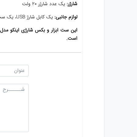
شارژر:
یک عدد شارژر 20 ولت
لوازم جانبی:
یک کابل شارژ USB، یک ست بکس 10 عددی، یک آداپتور تبدیل از 1/2 اینچ به 1/4 اینچ و 10 عدد پیچ گوشتی PH2 + SL6 0.65 میلی متری
است.