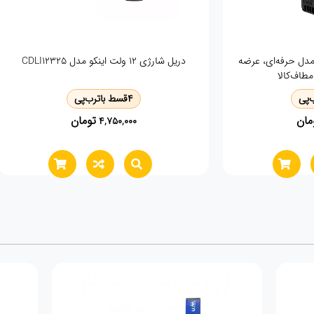
بلور شارژی 20ولت CABLI200181
بکس شارژی 20 ول
4
قسط با
ترب‌پی
تومان
9,790,000