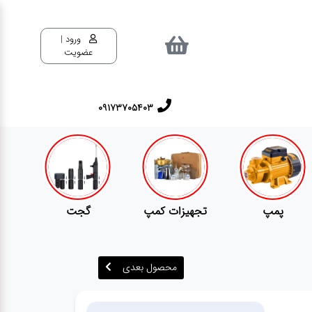
ورود |
عضویت
٠٩١٧٣٧٠٥٤٠٣
تجهیزات کمپ
گجت
قفل
محصول بعدی