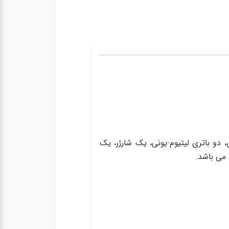
ک چراغ کار شارژی، دو باتری لیتیوم-یونی، یک شارژر، یک