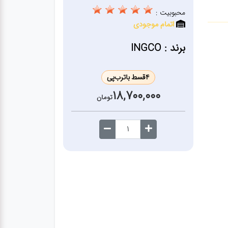
محبوبیت :
اتمام موجودی
برند : INGCO
4
قسط با
ترب‌پی
18,700,000
تومان