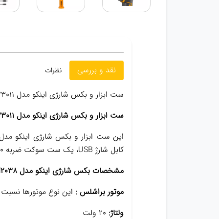
نقد و بررسی
نظرات
ست ابزار و بکس شارژی اینکو مدل COSLI23011
ست ابزار و بکس شارژی اینکو مدل COSLI23011
کابل شارژ USB، یک ست سوکت ضربه 10 عددی، یک آداپتور تبدیل از 1/2 اینچ به 1/4 اینچ و 10 عدد پیچ گوشتی می باشد.
مشخصات بکس شارژی اینکو مدل CIWLI2038
موتور براشلس :
این نوع موتورها نسبت به
ولتاژ:
20 ولت