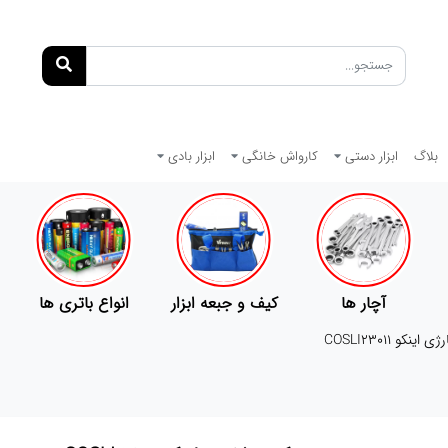
بلاگ
ابزار دستی
کارواش خانگی
ابزار بادی
کیف و جبعه ابزار
انواع باتری ها
پمپ
نکو COSLI23011