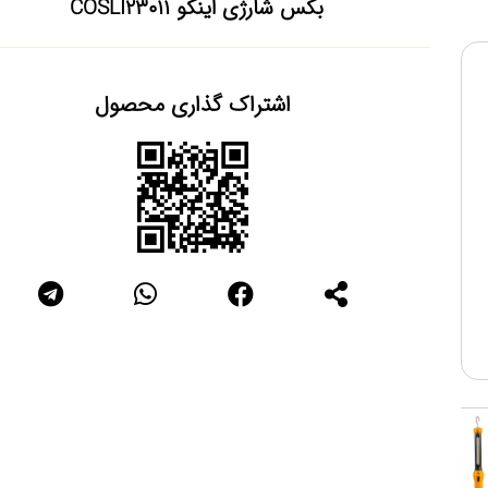
بکس شارژی اینکو COSLI23011
اشتراک گذاری محصول