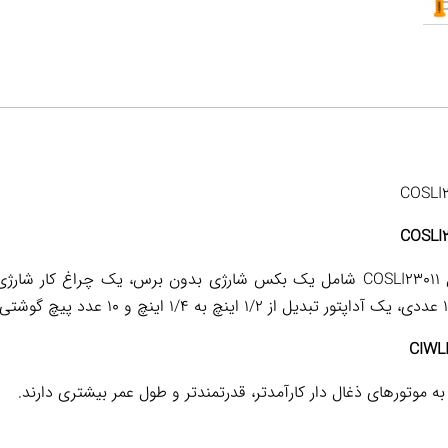
این ست ابزار و بکس شارژی اینکو مدل COSLI23011 شامل یک بکس شارژی بدون برس، ی
 موتورهای ذغال دار کارآمدتر، قدرتمندتر و طول عمر بیشتری دارند.