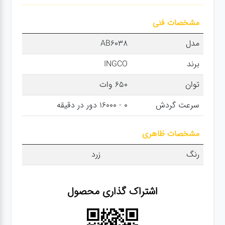
سنباده
مشخصات فنی
آچار ها
مدل
AB6038
برند
INGCO
کیف و
توان
650 وات
جبعه
ابزار
سرعت گردش
0 - 16000 دور در دقیقه
انواع
مشخصات ظاهری
باتری ها
رنگ
زرد
پمپ
اشتراک گذاری محصول
تجهیزات
کمپ