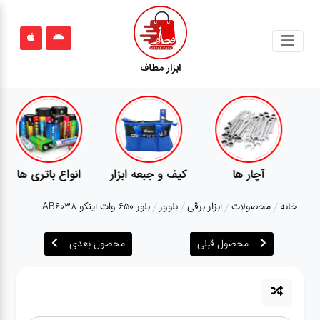
جستجو
ابزار مطاف
محصولات
قوانین
سایت
ارتباط
آچار ها
کیف و جبعه ابزار
انواع باتری ها
باما
خانه
محصولات
ابزار برقی
بلوور
بلور 650 وات اینکو AB6038
درباره
ما
محصول قبلی
محصول بعدی
بلاگ
محصولات