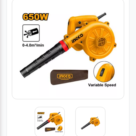
کارواش
خانگی
ابزار
دستی
ابزار
برقی
انواع
چراغ ها
ابزار
شارژی