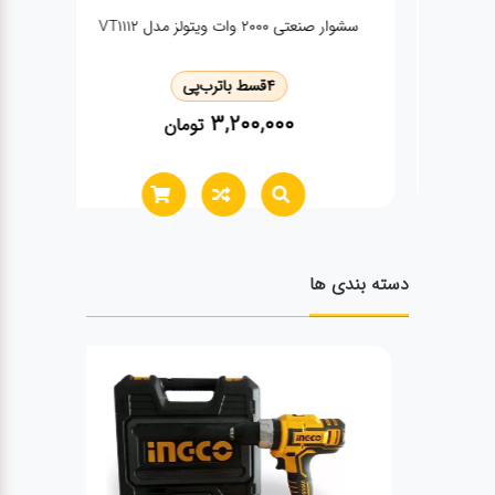
سشوار صنعتی 2000 وات ویتولز مدل VT1112
4
قسط با
ترب‌پی
3,200,000
تومان
دسته بندی ها