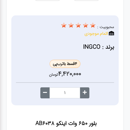
ژنراتور
مته
محبوبیت :
اتمام موجودی
ابزار
بادی
برند : INGCO
ابزار
4
قسط با
ترب‌پی
مکانیکی
4,420,000
تومان
بکس
تیغه و
صفحه
بلور 650 وات اینکو AB6038
صفحه