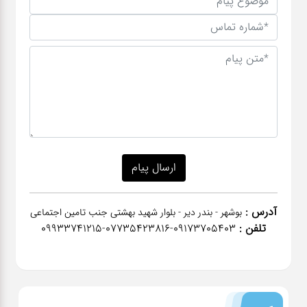
آدرس :
بوشهر - بندر دیر - بلوار شهید بهشتی جنب تامین اجتماعی
تلفن :
٠٩١٧٣٧٠٥٤٠٣-07735423816-09933741215