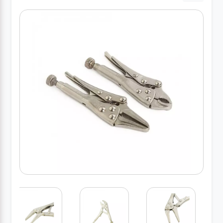
کارواش
خانگی
ابزار
دستی
ابزار
برقی
انواع
چراغ ها
ابزار
شارژی