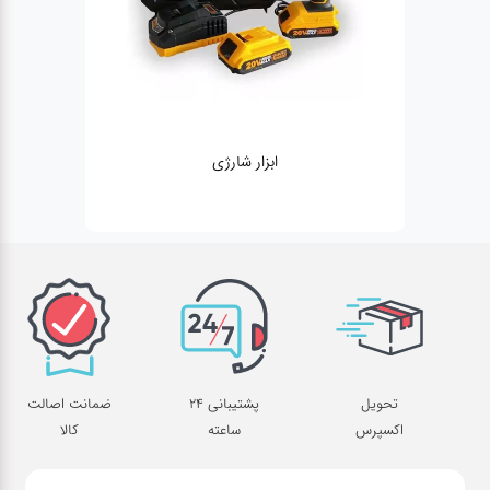
ژنراتور
تحویل
پشتیبانی 24
ضمانت اصالت
اکسپرس
ساعته
کالا