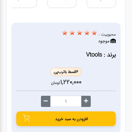
ژنراتور
مته
محبوبیت :
ابزار
موجود
بادی
برند : Vtools
ابزار
مکانیکی
4
قسط با
ترب‌پی
1,220,000
تومان
بکس
تیغه و
صفحه
افزودن به سبد خرید
صفحه