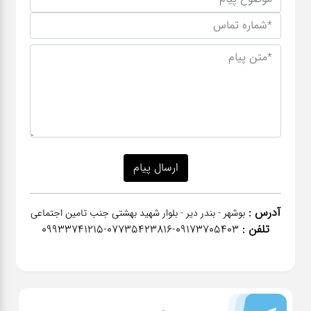
آدرس :
بوشهر - بندر دیر - بلوار شهید بهشتی جنب تامین اجتماعی
تلفن :
٠٩١٧٣٧٠٥٤٠٣-07735423816-09933741215