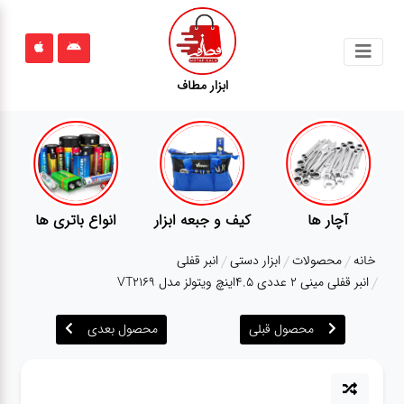
جستجو
ابزار مطاف
محصولات
قوانین
سایت
ارتباط
پمپ
تجهیزات کمپ
گجت
باما
خانه
محصولات
ابزار دستی
انبر قفلی
درباره
انبر قفلی مینی 2 عددی 4.5اینچ ویتولز مدل VT2169
ما
محصول قبلی
محصول بعدی
بلاگ
محصولات