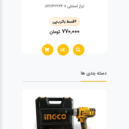
مجموعه 7 عددی ابزار اینکو مدل HKTH10807
4
قسط با
ترب‌پی
1,900,000
تومان
دسته بندی ها