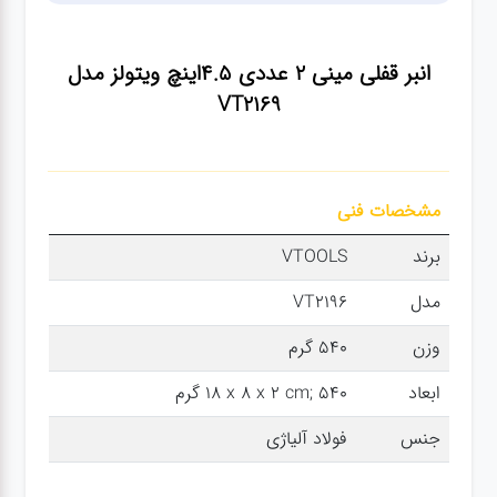
سنباده
انبر قفلی مینی 2 عددی 4.5اینچ ویتولز مدل
آچار ها
VT2169
کیف و
جبعه
مشخصات فنی
ابزار
برند
VTOOLS
انواع
مدل
VT2196
باتری ها
وزن
540 گرم
پمپ
ابعاد
‎18 x 8 x 2 cm; 540 گرم
جنس
فولاد آلیاژی
تجهیزات
کمپ