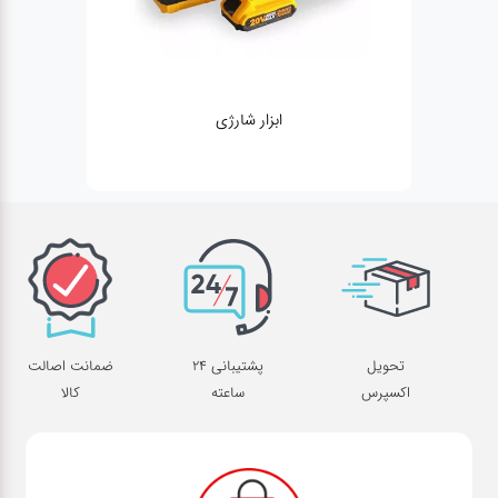
ژنراتور
تحویل
پشتیبانی 24
ضمانت اصالت
اکسپرس
ساعته
کالا