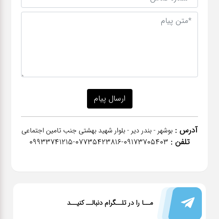
آدرس :
بوشهر - بندر دیر - بلوار شهید بهشتی جنب تامین اجتماعی
تلفن :
٠٩١٧٣٧٠٥٤٠٣-07735423816-09933741215
مــا را در تلــگرام دنبالــ کنیــد