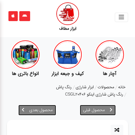
جستجو
ابزار مطاف
محصولات
قوانین
سایت
ارتباط
پمپ
تجهیزات کمپ
گجت
باما
خانه
محصولات
ابزار شارژی
رنگ پاش
درباره
رنگ پاش شارژی اینکو CSGL20406
ما
محصول قبلی
محصول بعدی
بلاگ
محصولات