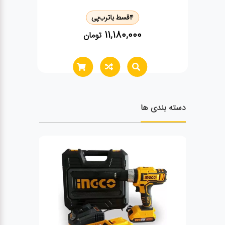
مدل VT1211-KIT ✨
4
قسط با
ترب‌پی
11,500,000
تومان
دسته بندی ها