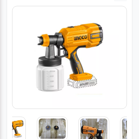
کارواش
خانگی
ابزار
دستی
ابزار
برقی
انواع
چراغ ها
ابزار
شارژی