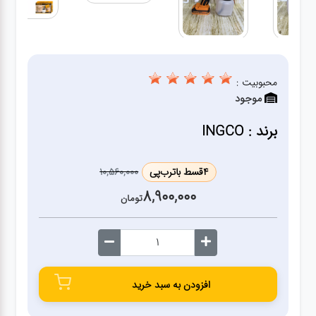
ژنراتور
مته
محبوبیت :
ابزار
موجود
بادی
برند : INGCO
ابزار
مکانیکی
4
قسط با
ترب‌پی
10,560,000
8,900,000
تومان
بکس
تیغه و
صفحه
افزودن به سبد خرید
صفحه