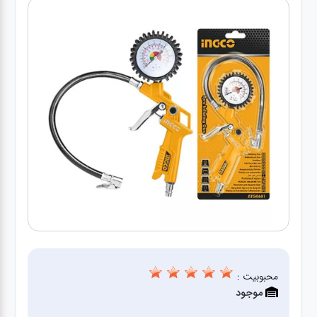
کارواش
خانگی
ابزار
دستی
ابزار
برقی
انواع
چراغ ها
ابزار
شارژی
محبوبیت :
موجود