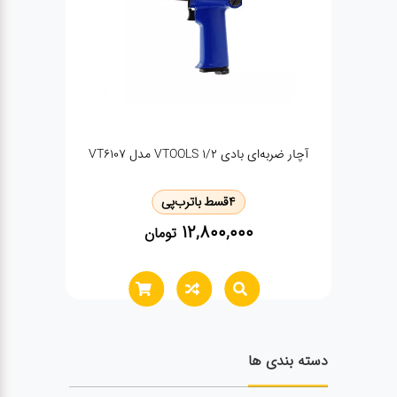
پیچ بند بادی فوردfat-0109
‌پی
4
قسط با
ترب‌پی
4,580,000
تومان
تومان
دسته بندی ها