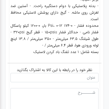
- بدنه پلاستیکی با دوام دستگیره راحت. - آستین ضد
لغزش روی ماشه. - گیج دارای پوشش لاستیکی محافظ
گجت
است.
محدوده فشار - 0-174 Psi، 0-12 بار، 0-1200 کیلو پاسکال
قفل
فشار نامی - حداکثر فشار ≥150psi - قطر گیج 320psi -
طول شیلنگ 63.5 میلی‌متر - 350 میلی‌متر / 13.8 اینچ
لوله ورودی هوا، قطر 6.4 میلی‌متر / -
بسته شامل: 1 عدد تفنگ باد کردن لاستیک
نظر خود را در رابطه با این کالا به اشتراک بگذارید