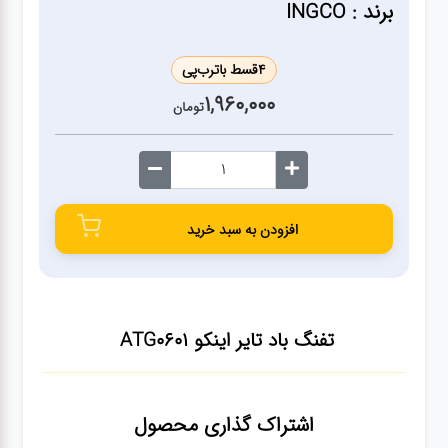
ژنراتور
برند : INGCO
مته
4
قسط با
ترب‌پی
1,960,000
تومان
ابزار
بادی
ابزار
افزودن به سبد خرید
مکانیکی
بکس
تفنگ باد تایر اینکو ATG0601
تیغه و
صفحه
اشتراک گذاری محصول
صفحه