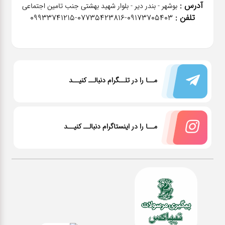
آدرس :
بوشهر - بندر دیر - بلوار شهید بهشتی جنب تامین اجتماعی
تلفن :
٠٩١٧٣٧٠٥٤٠٣-07735423816-09933741215
مــا را در تلــگرام دنبالــ کنیــد
مــا را در اینستاگرام دنبالــ کنیــد