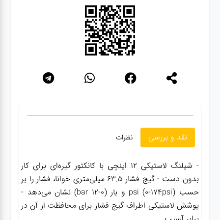
سنباده
آچار ها
کیف و
جبعه
ابزار
انواع
نقد و بررسی
نظرات
باتری ها
- شیلنگ لاستیکی 12 اینچی با کانکتور گیره‌ای برای کار
پمپ
بدون دست - گیج فشار 63.5 میلی‌متری خوانا، فشار را بر
حسب psi (0-174psi) و بار (0-12 bar) نشان می‌دهد -
پوشش لاستیکی اطراف گیج فشار برای محافظت از آن در
تجهیزات
برابر آسیب.
کمپ