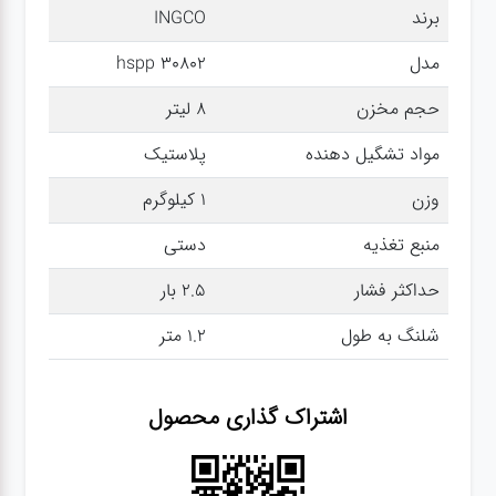
برند
INGCO
سنباده
مدل
hspp 30802
آچار ها
حجم مخزن
8 لیتر
مواد تشگیل دهنده
پلاستیک
کیف و
جبعه
وزن
1 کیلوگرم
ابزار
منبع تغذیه
دستی
انواع
حداکثر فشار
2.5 بار
باتری ها
شلنگ به طول
1.2 متر
پمپ
اشتراک گذاری محصول
تجهیزات
کمپ