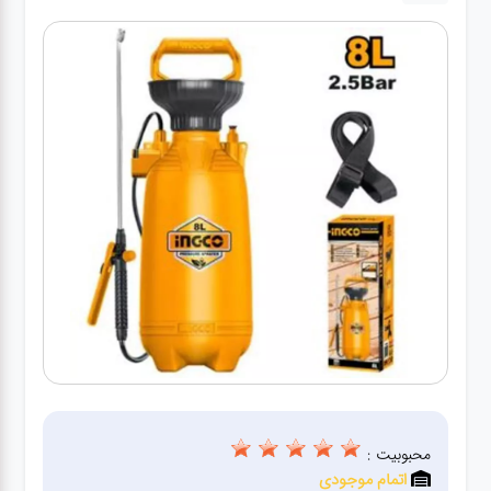
کارواش
خانگی
ابزار
دستی
ابزار
برقی
انواع
چراغ ها
ابزار
شارژی
محبوبیت :
اتمام موجودی