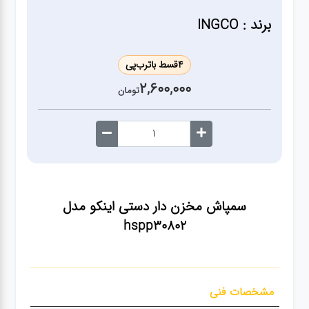
ژنراتور
برند : INGCO
مته
4
قسط با
ترب‌پی
2,600,000
ابزار
تومان
بادی
ابزار
مکانیکی
سمپاش مخزن دار دستی اینکو مدل
بکس
hspp30802
تیغه و
صفحه
مشخصات فنی
صفحه