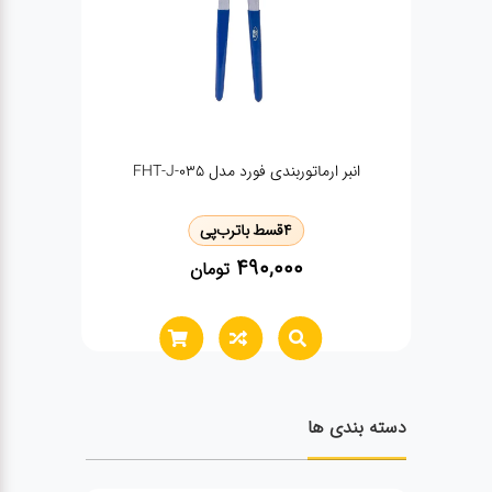
تبر چوبی 8.5 اینچی وی تولز مدل VT7101
4
قسط با
ترب‌پی
2,200,000
تومان
دسته بندی ها