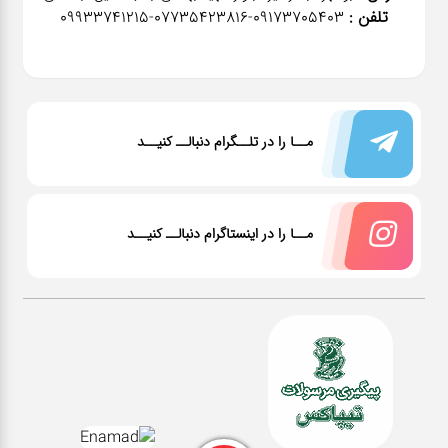
تلفن :
٠٩١٧٣٧٠٥٤٠٣-07735423816-09933741215
مــا را در تلــگرام دنبالــ کنیــد
مــا را در اینستاگرام دنبالــ کنیــد