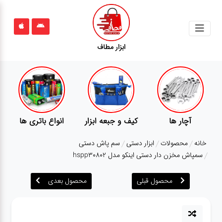
جستجو
ابزار مطاف
محصولات
قوانین
سایت
ارتباط
پمپ
تجهیزات کمپ
گجت
باما
خانه
محصولات
ابزار دستی
سم پاش دستی
درباره
سمپاش مخزن دار دستی اینکو مدل hspp30802
ما
محصول قبلی
محصول بعدی
بلاگ
محصولات