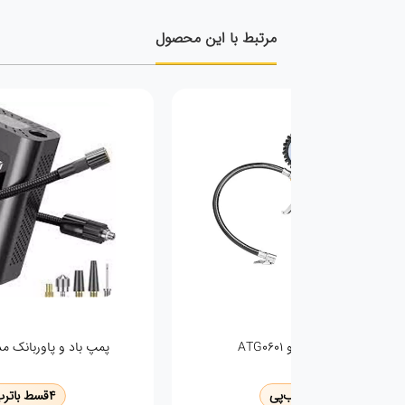
مرتبط با این محصول
هوا فندکی اینکو تک سیلندر AAC1408
مطمئن هر راننده در
4
قسط با
ترب‌پی
4
قسط با
ترب‌پی