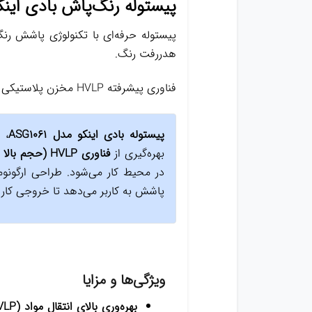
پیستوله رنگ‌پاش بادی اینکو مدل ASG1061 (ف
هدررفت رنگ.
فناوری پیشرفته HVLP مخزن پلاستیکی ۶۰۰ میلی‌لیتری نازل پیش‌فرض ۱.۴ میلی‌متر کاهش ۴۰ درصدی مصرف رنگ بدنه آلومینیومی مقاوم
پیستوله بادی اینکو مدل ASG1061
، 
بهره‌گیری از
فناوری HVLP (حجم بالا - فشار کم)
در محیط کار می‌شود. طراحی ارگونوم
پاشش به کاربر می‌دهد تا خروجی کار 
ویژگی‌ها و مزایا
بهره‌وری بالای انتقال مواد (HVLP):