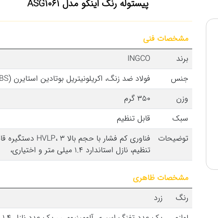
پیستوله رنگ اینکو مدل ASG1061
مشخصات فنی
برند
INGCO
جنس
فولاد ضد زنگ، اکریلونیتریل بوتادین استایرن (ABS)
وزن
350 گرم
سبک
قابل تنظیم
توضیحات
فناوری کم فشار با حجم بالا HVLP، 3 دستگ
تنظیم، نازل استاندارد 1.4 میلی متر و اختیاری،
مشخصات ظاهری
رنگ
زرد
لوازم
یک عدد 