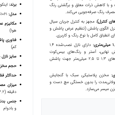
برند:
اینکو (GCO
ایش داده و با کاهش ذرات معلق و برگشتی رنگ
مدل:
ASG1061
ای کنترل):
مجهز به کنترل جریان سیال
مکانیزم عم
نترل الگوی پاشش (تنظیم عرض پاشش و
هوا)
ی انطباق کامل با نوع رنگ و کاربری.
فناوری پا
دارای نازل نصب‌شده ۱.۴
کم)
شش نهایی، آستر و رنگ‌های بیس‌کوت
سایز نازل
(قابلیت تعویض و نصب نازل‌های ۱.۳ تا ۲.۵ میلی‌متر جهت پاشش
حجم مخزن
مخزن پلاستیکی سبک با گنجایش
حداکثر فشا
طولانی‌مدت را بدون خستگی مچ دست و
میزان مصر
زن میسر می‌سازد.
دقیقه (4.2-7.1 cfm)
جنس بدنه 
و بادوام