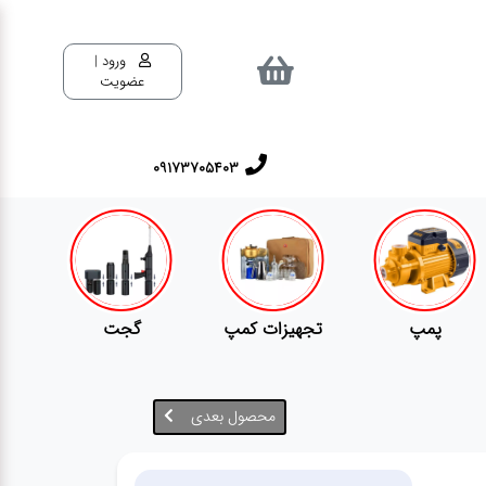
ورود |
عضویت
٠٩١٧٣٧٠٥٤٠٣
تجهیزات کمپ
گجت
قفل
محصول بعدی