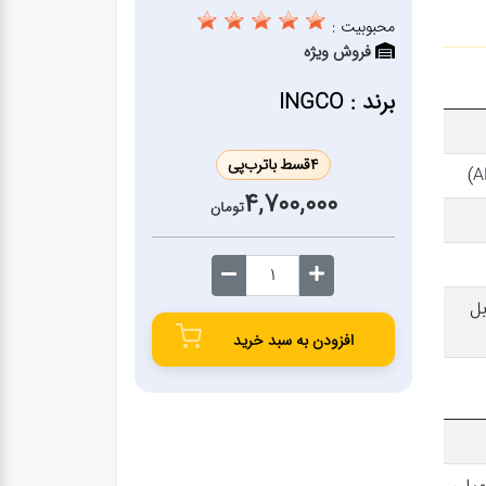
محبوبیت :
فروش ویژه
برند : INGCO
4
قسط با
ترب‌پی
4,700,000
تومان
یره قابل
افزودن به سبد خرید
تفنگ اسپری آلومینیومی ، یک عدد نازل 1.4 میلی