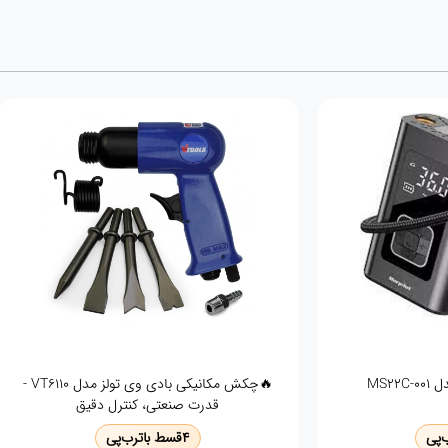
🚗💨 پمپ باد فندکی وی‌تولز VT1303 | همراه
آچار جغجغه ای بادی اینکو مدل ARW121
 جاده
4
قسط با
ترب‌پی