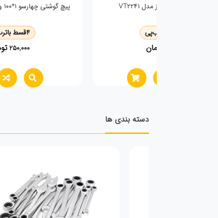
انبردست 8 اینچ وی تولز vt2141
الماس شیشه بر اینکو مدل T03
4
قسط با
ترب‌پی
4
قسط با
ترب‌
تومان
توما
470,000
660,000
دسته بندی ها