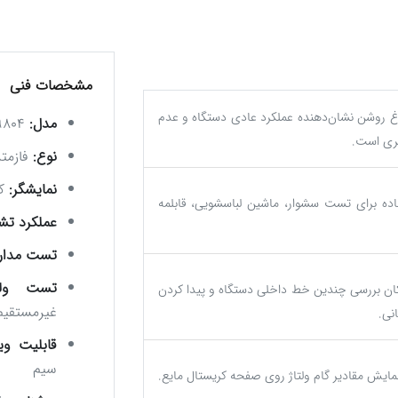
مشخصات فنی
غ روشن نشان‌دهنده عملکرد عادی دستگاه و عدم
مدل:
SP-9804
تری است.
نوع:
فازمتر
نمایشگر:
کر
اده برای تست سشوار، ماشین لباسشویی، قابلمه
عملکرد ت
تست مدار:
تست ولتا
ان بررسی چندین خط داخلی دستگاه و پیدا کردن
غیرمستقیم
نی.
قابلیت ویژ
سیم
مایش مقادیر گام ولتاژ روی صفحه کریستال مایع.