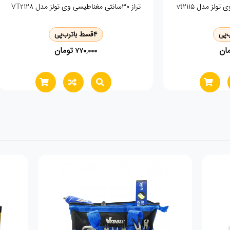
HGC
KH
پی
4
قسط با
ترب‌پی
ن
تومان
0