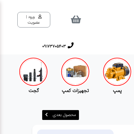
ورود |
عضویت
٠٩١٧٣٧٠٥٤٠٣
تجهیزات کمپ
گجت
قفل
محصول بعدی