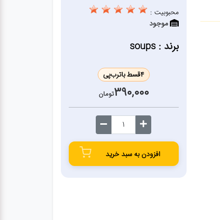
محبوبیت :
موجود
برند : soups
4
قسط با
ترب‌پی
390,000
تومان
افزودن به سبد خرید