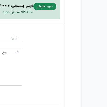
فازمتر چندمنظوره SP-9804
خرید فازمتر
مطاف‌کالا سفارش دهید.