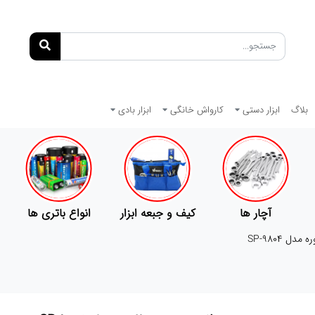
بلاگ
ابزار دستی
کارواش خانگی
ابزار بادی
کیف و جبعه ابزار
انواع باتری ها
پمپ
دل SP-9804