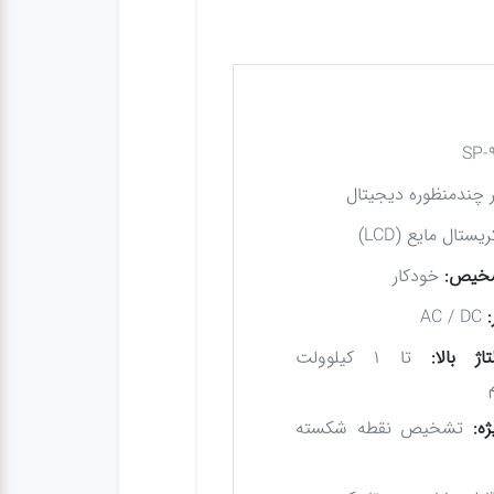
 چندمنظوره دیجیتال
یستال مایع (LCD)
شخیص:
خودکار
AC / DC
ژ بالا:
تا ۱ کیلوولت
ه:
تشخیص نقطه شکسته