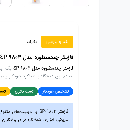
نقد و بررسی
نظرات
فازمتر چندمنظوره مدل SP-9804
فازمتر چندمنظوره مدل SP-9804
یک ابزا
است. این دستگاه با عملکرد خودکار و ص
تشخیص خودکار
تست باتری
تست 
فازمتر SP-9804
با قابلیت‌های متنو
تاریکی، ابزاری همه‌کاره برای برقکاران