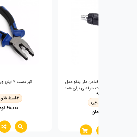
یچ گوشتی جغجغه ای ضامن دار اینکو مدل
انبر دست 7 اینچ ویتولز VT2140
AKISD1208 | کامل ترین ست حرفه‌ای برای همه
نیازها! 🔧
4
قسط با
ترب
4
قسط با
ترب‌پی
توم
610,000
تومان
750,000