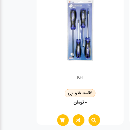
KH
4
قسط با
ترب‌پی
تومان
0