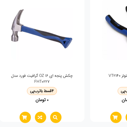
چکش پنجه ای 16 OZ گرافیت فورد مدل
FHT0227
‌پی
4
قسط با
ترب‌پی
ان
تومان
0