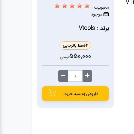
محبوبیت :
موجود
برند : Vtools
4
قسط با
ترب‌پی
550,000
تومان
افزودن به سبد خرید