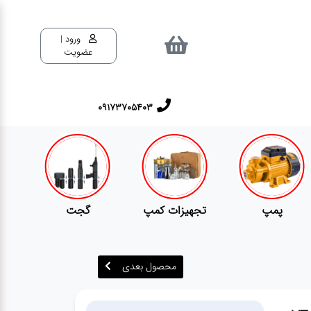
ورود |
عضویت
٠٩١٧٣٧٠٥٤٠٣
پمپ
تجهیزات کمپ
گجت
محصول بعدی