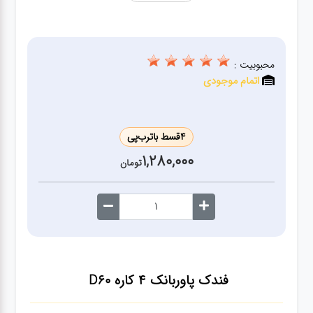
ژنراتور
مته
محبوبیت :
اتمام موجودی
ابزار
بادی
4
قسط با
ترب‌پی
ابزار
1,280,000
تومان
مکانیکی
بکس
تیغه و
صفحه
فندک پاوربانک 4 کاره D60
صفحه