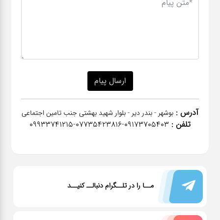
آدرس :
بوشهر - بندر دیر - بلوار شهید بهشتی جنب تامین اجتماعی
تلفن :
٠٩١٧٣٧٠٥٤٠٣-07735423816-09933741215
مــا را در تلــگرام دنبالــ کنیــد