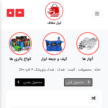
جستجو
ابزار مطاف
محصولات
قوانین
سایت
ارتباط
پمپ
تجهیزات کمپ
گجت
باما
خانه
محصولات
گجت
فندک
فندک پاوربانک 4 کاره D60
درباره
ما
محصول قبلی
محصول بعدی
بلاگ
محصولات