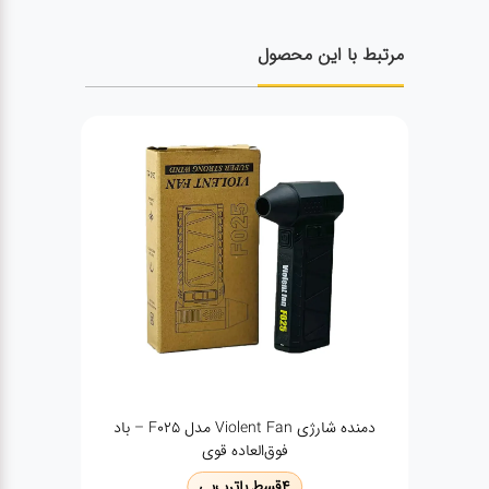
مرتبط با این محصول
دمنده شارژی Violent Fan مدل F025 – باد
فندک پلاسمای jl892-2
4
قسط با
ترب‌پی