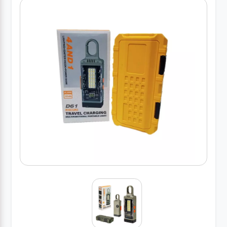
کارواش
خانگی
ابزار
دستی
ابزار
برقی
انواع
چراغ ها
ابزار
شارژی