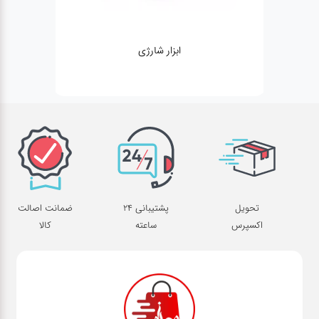
ژنراتور
تحویل
پشتیبانی 24
ضمانت اصالت
اکسپرس
ساعته
کالا