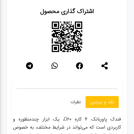
سنباده
اشتراک گذاری محصول
آچار ها
کیف و
جبعه
ابزار
انواع
باتری ها
نقد و بررسی
نظرات
پمپ
فندک پاوربانک 4 کاره D60، یک ابزار چندمنظوره و
تجهیزات
کاربردی است که می‌تواند در شرایط مختلف، به خصوص
کمپ