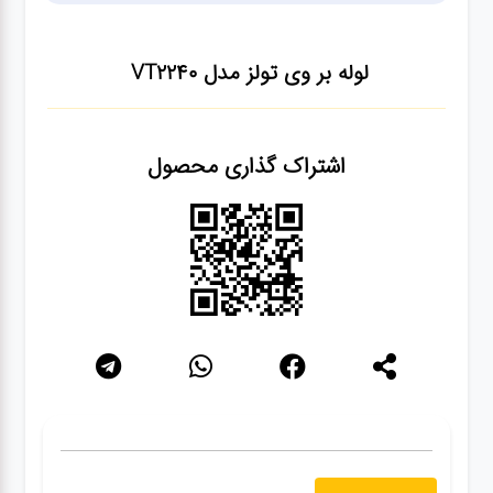
سنباده
لوله بر وی تولز مدل VT2240
آچار ها
اشتراک گذاری محصول
کیف و
جبعه
ابزار
انواع
باتری ها
پمپ
تجهیزات
کمپ