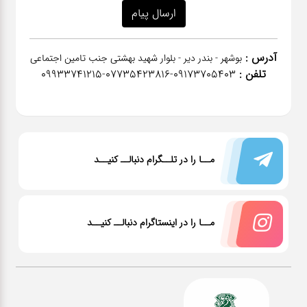
آدرس :
بوشهر - بندر دیر - بلوار شهید بهشتی جنب تامین اجتماعی
تلفن :
٠٩١٧٣٧٠٥٤٠٣-07735423816-09933741215
مــا را در تلــگرام دنبالــ کنیــد
مــا را در اینستاگرام دنبالــ کنیــد