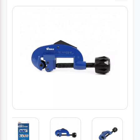
کارواش
خانگی
ابزار
دستی
ابزار
برقی
انواع
چراغ ها
ابزار
شارژی