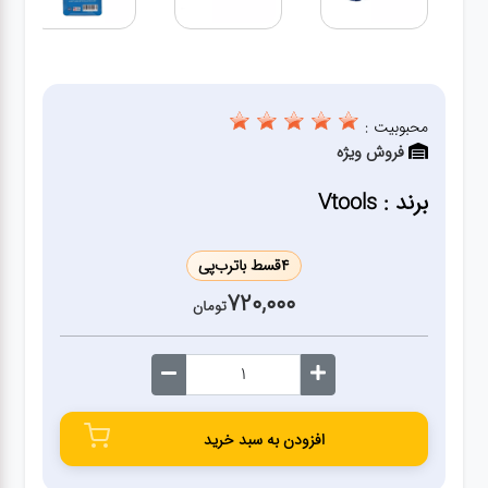
ژنراتور
مته
محبوبیت :
ابزار
فروش ویژه
بادی
برند : Vtools
ابزار
مکانیکی
4
قسط با
ترب‌پی
720,000
تومان
بکس
تیغه و
صفحه
افزودن به سبد خرید
صفحه