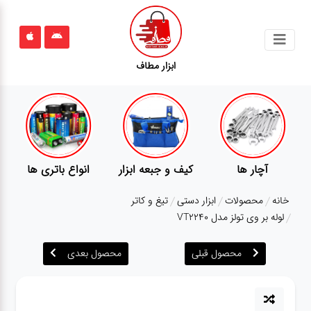
جستجو
ابزار مطاف
محصولات
قوانین
سایت
ارتباط
پمپ
تجهیزات کمپ
گجت
باما
خانه
محصولات
ابزار دستی
تیغ و کاتر
درباره
لوله بر وی تولز مدل VT2240
ما
محصول قبلی
محصول بعدی
بلاگ
محصولات