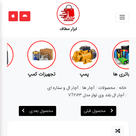
جستجو
ابزار مطاف
محصولات
قوانین
سایت
ارتباط
پمپ
تجهیزات کمپ
گجت
باما
خانه
محصولات
آچار ها
آچار ال و ستاره ای
درباره
آچار ال بلند وی تولز مدل VT2163
ما
محصول قبلی
محصول بعدی
بلاگ
محصولات