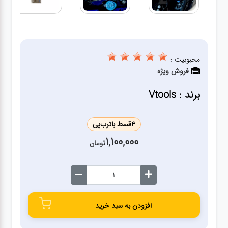
ژنراتور
مته
محبوبیت :
ابزار
فروش ویژه
بادی
برند : Vtools
ابزار
مکانیکی
4
قسط با
ترب‌پی
1,100,000
تومان
بکس
تیغه و
صفحه
افزودن به سبد خرید
صفحه