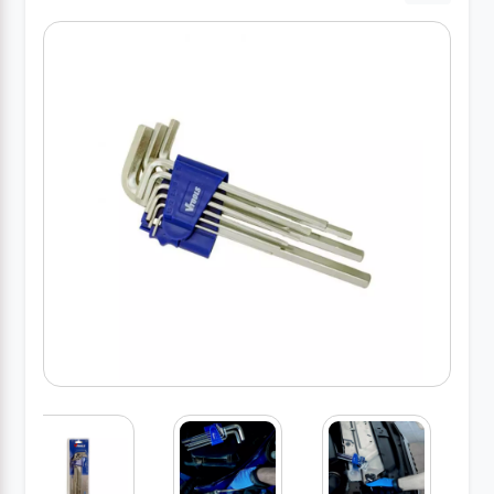
کارواش
خانگی
ابزار
دستی
ابزار
برقی
انواع
چراغ ها
ابزار
شارژی