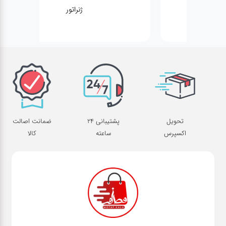
ژنراتور
تحویل
پشتیبانی 24
ضمانت اصالت
اکسپرس
ساعته
کالا