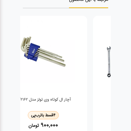
آچار ال کوتاه وی تولز مدل VT2162
4
قسط با
ترب‌پی
900,000
تومان