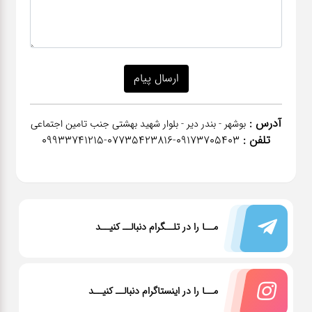
آدرس :
بوشهر - بندر دیر - بلوار شهید بهشتی جنب تامین اجتماعی
تلفن :
٠٩١٧٣٧٠٥٤٠٣-07735423816-09933741215
مــا را در تلــگرام دنبالــ کنیــد
مــا را در اینستاگرام دنبالــ کنیــد