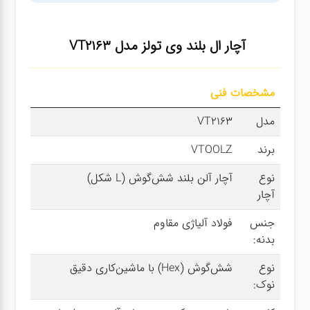
سنباده
آچار ال بلند وی تولز مدل VT2163
آچار ها
مشخصات فنی
کیف و
جبعه
مدل
VT2163
ابزار
برند
VTOOLZ
نوع
آچار آلن بلند شش‌گوش (L شکل)
انواع
آچار
باتری ها
جنس
فولاد آلیاژی مقاوم
پمپ
بدنه:
نوع
شش‌گوش (Hex) با ماشین‌کاری دقیق
نوک:
تجهیزات
کمپ