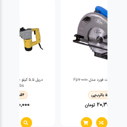
دریل 5.5 کیلو چهارشیار سه کاره استنلی
sthr272ks-bs
4
قسط با
ترب‌پی
18,140,000
تومان