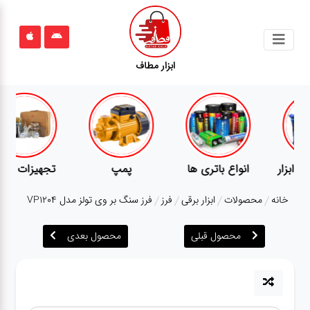
جستجو
ابزار مطاف
محصولات
قوانین
سایت
ارتباط
پمپ
تجهیزات کمپ
گجت
باما
خانه
محصولات
ابزار برقی
فرز
فرز سنگ بر وی تولز مدل VP1204
درباره
ما
محصول قبلی
محصول بعدی
بلاگ
محصولات