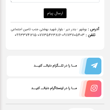
آدرس :
بوشهر - بندر دیر - بلوار شهید بهشتی جنب تامین اجتماعی
تلفن :
٠٩١٧٣٧٠٥٤٠٣-07735423816-09933741215
مــا را در تلــگرام دنبالــ کنیــد
مــا را در اینستاگرام دنبالــ کنیــد