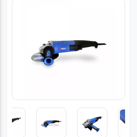
کارواش
خانگی
ابزار
دستی
ابزار
برقی
انواع
چراغ ها
ابزار
شارژی