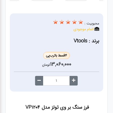
ژنراتور
مته
محبوبیت :
اتمام موجودی
ابزار
بادی
برند : Vtools
ابزار
4
قسط با
ترب‌پی
مکانیکی
13,060,000
تومان
بکس
تیغه و
صفحه
فرز سنگ بر وی تولز مدل VP1204
صفحه