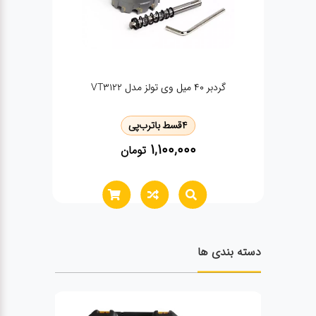
مته گردبر 17میل وی تولز مدل VT3110
رب‌پی
4
قسط با
ترب‌پی
510,000
تومان
تومان
دسته بندی ها