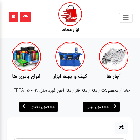
جستجو
ابزار مطاف
محصولات
قوانین
سایت
ارتباط
نواع باتری ها
پمپ
تجهیزات کمپ
گ
باما
خانه
محصولات
مته
مته فلز
مته آهن فورد مدل FPTA-05-0019
درباره
ما
محصول قبلی
محصول بعدی
بلاگ
محصولات