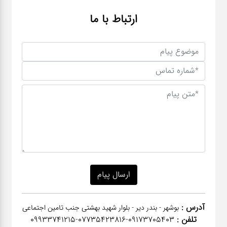
ارتباط با ما
آدرس :
بوشهر - بندر دیر - بلوار شهید بهشتی جنب تامین اجتماعی
تلفن :
٠٩١٧٣٧٠٥٤٠٣-07735423816-09933741215