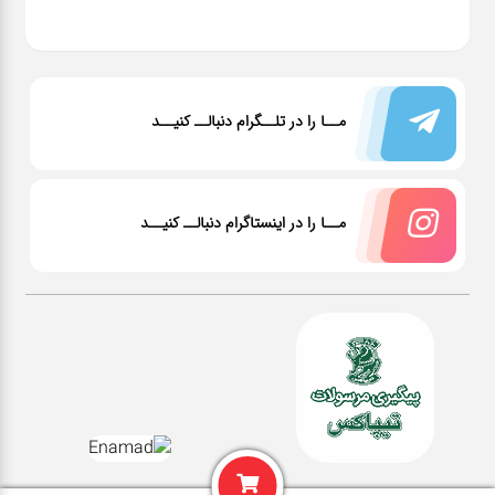
مــا را در تلــگرام دنبالــ کنیــد
مــا را در اینستاگرام دنبالــ کنیــد