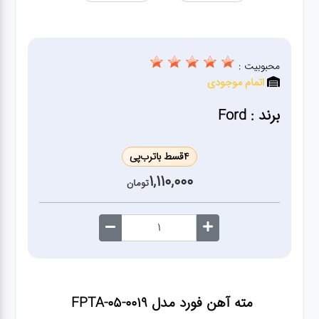
ژنراتور
مته
محبوبیت :
اتمام موجودی
ابزار
بادی
برند : Ford
ابزار
4
قسط با
ترب‌پی
مکانیکی
1,110,000
تومان
بکس
تیغه و
صفحه
مته آهن فورد مدل FPTA-05-0019
صفحه