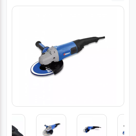
کارواش
خانگی
ابزار
دستی
ابزار
برقی
انواع
چراغ ها
ابزار
شارژی