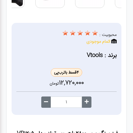
ژنراتور
مته
محبوبیت :
ابزار
اتمام موجودی
بادی
برند : Vtools
ابزار
مکانیکی
4
قسط با
ترب‌پی
12,720,000
تومان
بکس
تیغه و
صفحه
صفحه