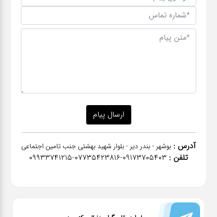
آدرس :
بوشهر - بندر دیر - بلوار شهید بهشتی جنب تامین اجتماعی
تلفن :
٠٩١٧٣٧٠٥٤٠٣-07735423816-09933741215