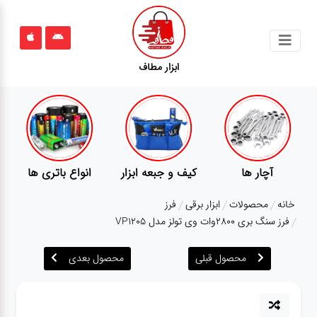
جستجو
ابزار مطاف
محصولات
قوانین
سایت
ارتباط
انواع باتری ها
پمپ
تجهیزات کمپ
باما
خانه
محصولات
ابزار برقی
فرز
درباره
فرز سنگ بری 2800وات وی تولز مدل VP1205
ما
محصول قبلی
محصول بعدی
بلاگ
محصولات