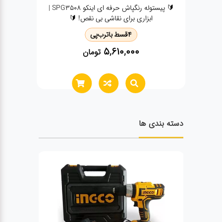
🔰 پیستوله رنگپاش حرفه ای اینکو SPG3508 |
دریل چکشی دیمردار 
ابزاری برای نقاشی بی نقص! 🔰
4
قسط با
ترب‌پی
4
قسط
0,000
5,610,000
تومان
دسته بندی ها