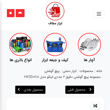
جستجو
ابزار مطاف
محصولات
قوانین
سایت
ارتباط
پمپ
تجهیزات کمپ
گجت
باما
خانه
محصولات
ابزار دستی
پیچ گوشتی
درباره
مجموعه پیچ گوشتی دقیق 6 عددی اینکو مدل HKSD0618
ما
محصول قبلی
محصول بعدی
بلاگ
محصولات