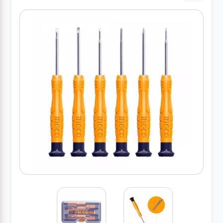
کارواش
خانگی
ابزار
دستی
ابزار
برقی
انواع
چراغ ها
ابزار
شارژی