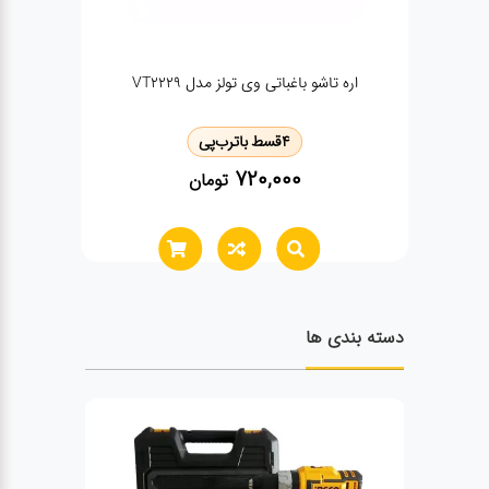
عینک کار ویتولز مدل VT1414
تراز 30سانتی مغناطیسی وی تولز مدل VT2128
4
قسط با
ترب‌پی
200,000
تومان
دسته بندی ها