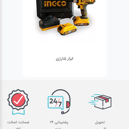
ژنراتور
تحویل
پشتیبانی 24
ضمانت اصالت
اکسپرس
ساعته
کالا