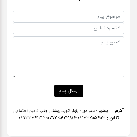
آدرس :
بوشهر - بندر دیر - بلوار شهید بهشتی جنب تامین اجتماعی
تلفن :
٠٩١٧٣٧٠٥٤٠٣-07735423816-09933741215