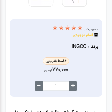
ژنراتور
مته
محبوبیت :
ابزار
اتمام موجودی
بادی
برند : INGCO
ابزار
مکانیکی
4
قسط با
ترب‌پی
770,000
تومان
بکس
تیغه و
صفحه
صفحه