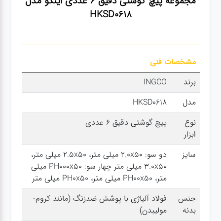
مجموعه پیچ گوشتی دقیق 6 عددی اینکو مدل
سنباده
HKSD0618
آچار ها
مشخصات فنی
کیف و
برند
INGCO
جبعه
ابزار
مدل
HKSD0618
نوع
پیچ گوشتی دقیق 6 عددی
انواع
ابزار
باتری ها
سایز
دو سو: 2.0x50 میلی متر، 2.5x50 میلی متر،
3.0x50 میلی متر چهار سو: PH000x50 میلی
پمپ
متر، PH00x50 میلی متر، PH0x50 میلی متر
جنس
فولاد آلیاژی با پوشش ضدزنگ (مانند کروم-
تجهیزات
بدنه
مولیبدن)
کمپ