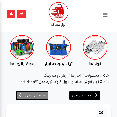
جستجو
ابزار مطاف
محصولات
قوانین
سایت
ارتباط
کیف و جبعه ابزار
انواع باتری ها
پمپ
ت
باما
خانه
محصولات
آچار ها
اچار دو سر رینگ
درباره
✅ 🛠️آچار آغوش حلقه ای دوبل ۱۶و۱۷ فورد مدل FHT-EI-042
ما
محصول قبلی
محصول بعدی
بلاگ
محصولات