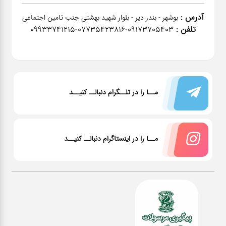
آدرس :
بوشهر - بندر دیر - بلوار شهید بهشتی جنب تامین اجتماعی
تلفن :
٠٩١٧٣٧٠٥٤٠٣-07735423816-09933741215
مــا را در تلــگرام دنبالــ کنیــد
مــا را در اینستاگرام دنبالــ کنیــد