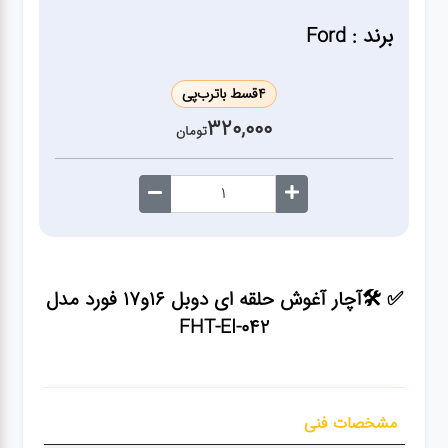
ژنراتور
برند : Ford
مته
4
قسط با
ترب‌پی
320,000
ابزار
تومان
بادی
ابزار
مکانیکی
✅ 🛠️آچار آغوش حلقه ای دوبل ۱۶و۱۷ فورد مدل
بکس
FHT-EI-042
تیغه و
صفحه
مشخصات فنی
صفحه