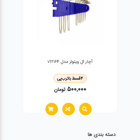
آچار ال ویتولز مدل vt2164
4
قسط با
ترب‌پی
500,000
تومان
دسته بندی ها