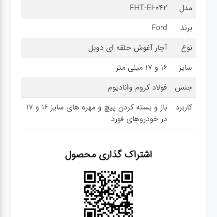
مدل
FHT-EI-042
سنباده
برند
Ford
آچار ها
نوع
آچار آغوش حلقه ای دوبل
سایز
16 و 17 میلی متر
کیف و
جبعه
جنس
فولاد کروم وانادیوم
ابزار
کاربرد
باز و بسته کردن پیچ و مهره های سایز 16 و 17
در خودروهای فورد
انواع
باتری ها
اشتراک گذاری محصول
پمپ
تجهیزات
کمپ