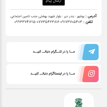
آدرس :
بوشهر - بندر دیر - بلوار شهید بهشتی جنب تامین اجتماعی
تلفن :
٠٩١٧٣٧٠٥٤٠٣-07735423816-09933741215
مــا را در تلــگرام دنبالــ کنیــد
مــا را در اینستاگرام دنبالــ کنیــد