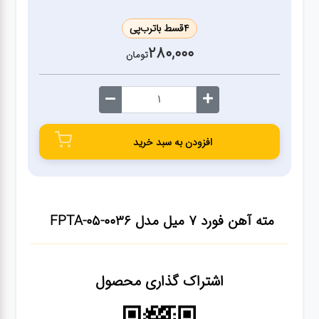
4
قسط با
ترب‌پی
گجت
280,000
تومان
قفل
افزودن به سبد خرید
مته آهن فورد 7 میل مدل FPTA-05-0036
اشتراک گذاری محصول