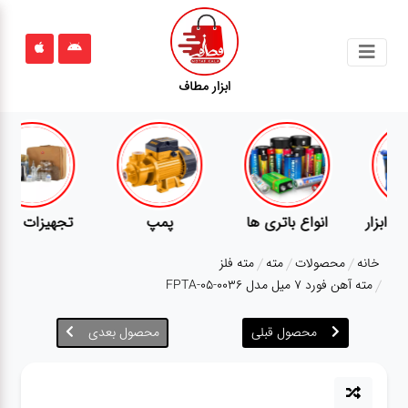
جستجو
ابزار مطاف
محصولات
قوانین
سایت
ارتباط
پمپ
تجهیزات کمپ
گجت
باما
خانه
محصولات
مته
مته فلز
درباره
مته آهن فورد 7 میل مدل FPTA-05-0036
ما
محصول قبلی
محصول بعدی
بلاگ
محصولات