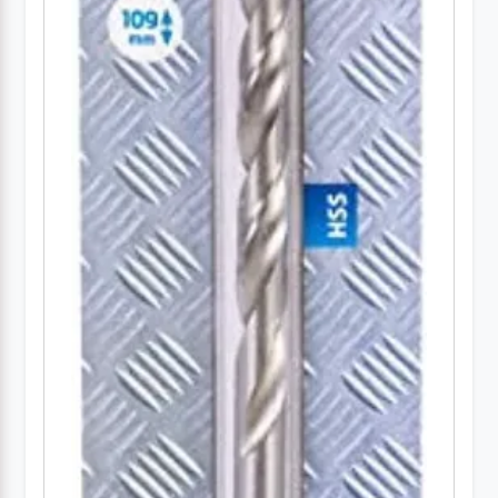
ژنراتور
مته
ابزار
بادی
ابزار
مکانیکی
بکس
تیغه و
صفحه
صفحه