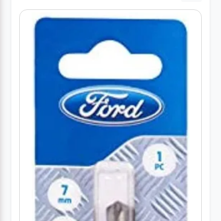
کارواش
خانگی
ابزار
دستی
ابزار
برقی
انواع
چراغ ها
ابزار
شارژی