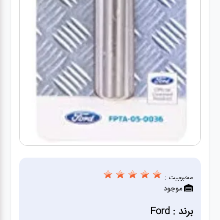
سنباده
آچار ها
کیف و
جبعه
ابزار
انواع
باتری ها
پمپ
محبوبیت :
موجود
تجهیزات
برند : Ford
کمپ