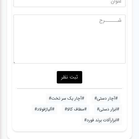
#آچار دستی#
#آچار یک سر تخت#
#ابزار دستی#
#مطاف کالا#
#آلیاژفولاد#
#ابزارآلات برند فورد#