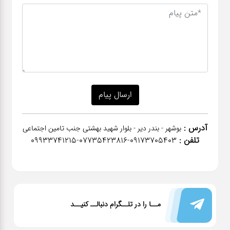
آدرس :
بوشهر - بندر دیر - بلوار شهید بهشتی جنب تامین اجتماعی
تلفن :
٠٩١٧٣٧٠٥٤٠٣-07735423816-09933741215
مــا را در تلــگرام دنبالــ کنیــد