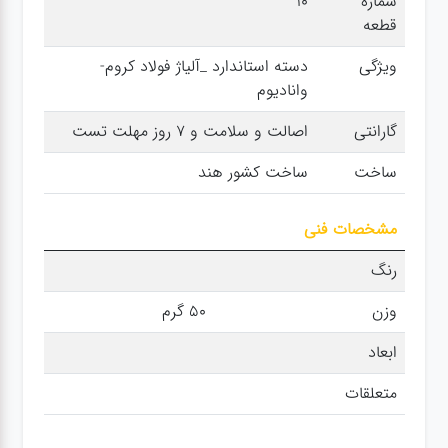
شماره
۱۰
سنباده
قطعه
ویژگی
دسته استاندارد _آلیاژ فولاد کروم-
آچار ها
وانادیوم
گارانتی
اصالت و سلامت و 7 روز مهلت تست
کیف و
جبعه
ساخت
ساخت کشور هند
ابزار
مشخصات فنی
انواع
رنگ
باتری ها
وزن
۵۰ گرم
پمپ
ابعاد
متعلقات
تجهیزات
کمپ