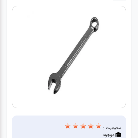
کارواش
خانگی
ابزار
دستی
ابزار
برقی
انواع
چراغ ها
ابزار
شارژی
محبوبیت :
موجود