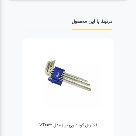
مرتبط با این محصول
وی تولز مدل VT2162
ست آچار یکسر رینگ اینکو مدل HKSPA1088