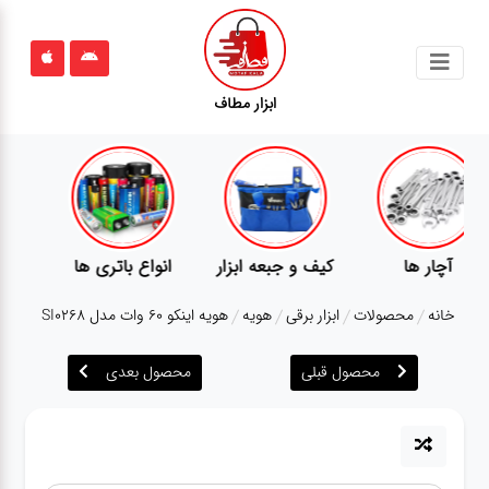
جستجو
ابزار مطاف
محصولات
قوانین
سایت
ارتباط
پمپ
تجهیزات کمپ
گجت
باما
خانه
محصولات
ابزار برقی
هویه
هویه اینکو 60 وات مدل SI0268
درباره
ما
محصول قبلی
محصول بعدی
بلاگ
محصولات