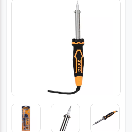
کارواش
خانگی
ابزار
دستی
ابزار
برقی
انواع
چراغ ها
ابزار
شارژی