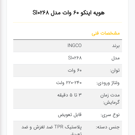
سنباده
هویه اینکو 60 وات مدل SI0268
آچار ها
مشخصات فنی
کیف و
برند
INGCO
جبعه
مدل
SI0268
ابزار
توان:
60 وات
انواع
ولتاژ ورودی:
220-240 ولت
باتری ها
مدت زمان
3 تا 5 دقیقه
گرمایش:
پمپ
نوع سری:
قابل تعویض
جنس دسته:
پلاستیک TPR ضد لغزش و ضد
تجهیزات
تعریق
کمپ