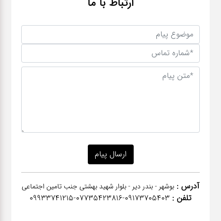
ارتباط با ما
آدرس :
بوشهر - بندر دیر - بلوار شهید بهشتی جنب تامین اجتماعی
تلفن :
٠٩١٧٣٧٠٥٤٠٣-07735423816-09933741215