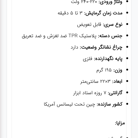
ولتاژ ورودی:
220-240 ولت
مدت زمان گرمایش:
3 تا 5 دقیقه
نوع سری:
قابل تعویض
جنس دسته:
پلاستیک TPR ضد لغزش و ضد تعریق
چراغ نشانگر وضعیت:
دارد
پایه نگهدارنده:
فلزی
وزن:
195 گرم
ابعاد:
3×22 سانتی‌متر
گارانتی:
7 روزه استاد ابزار
کشور سازنده:
چین تحت لیسانس آمریکا
مزایا: