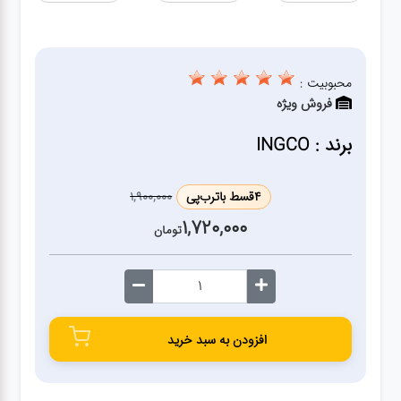
ژنراتور
مته
محبوبیت :
فروش ویژه
ابزار
بادی
برند : INGCO
ابزار
4
قسط با
ترب‌پی
1,900,000
مکانیکی
1,720,000
تومان
بکس
تیغه و
افزودن به سبد خرید
صفحه
صفحه