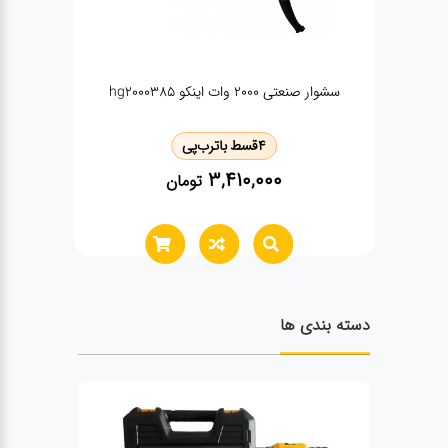
دریل چکشی دیمردار فورد fp7-0042
4
قسط با
ترب‌پی
6,540,000
تومان
دسته بندی ها