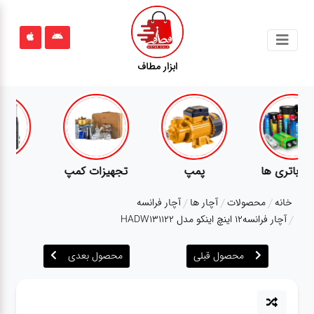
جستجو
ابزار مطاف
محصولات
قوانین
سایت
ارتباط
پمپ
تجهیزات کمپ
گجت
باما
خانه
محصولات
آچار ها
آچار فرانسه
درباره
آچار فرانسه12 اینچ اینکو مدل HADW131122
ما
محصول قبلی
محصول بعدی
بلاگ
محصولات