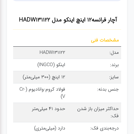
سنباده
آچار فرانسه12 اینچ اینکو مدل HADW131122
آچار ها
مشخصات فنی
کیف و
جبعه
مدل:
HADW131122
ابزار
برند:
اینکو (INGCO)
سایز:
۱۲ اینچ (۳۰۰ میلی‌متر)
انواع
باتری ها
جنس بدنه:
فولاد کروم-وانادیوم (Cr-
V)
پمپ
حداکثر میزان باز شدن
حدود ۴۱ میلی‌متر
فک:
تجهیزات
درجه‌بندی فک:
دارد (میلی‌متری)
کمپ