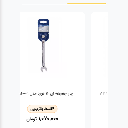
اچار جغجغه ای ۱۶ فورد مدل FHT-M-009
4
قسط با
ترب‌پی
1,070,000
تومان