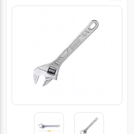
کارواش
خانگی
ابزار
دستی
ابزار
برقی
انواع
چراغ ها
ابزار
شارژی