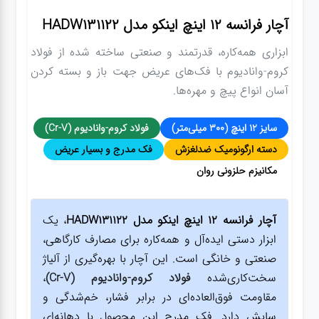
آچار فرانسه ۱۲ اینچ اینکو مدل HADW131122
ابزاری همه‌کاره، قدرتمند و صنعتی ساخته شده از فولاد
کروم-وانادیوم با فک‌های عریض جهت باز و بسته کردن
آسان انواع پیچ و مهره‌ها.
سایز ۱۲ اینچ (۳۰۰ میلی‌متر)
فولاد کروم-وانادیوم (Cr-V)
دسته ارگونومیک ضدلغزش
فک مدرج و بسیار عریض
مکانیزم حلزونی روان
آچار فرانسه ۱۲ اینچ اینکو مدل HADW131122
، یک
ابزار دستی ایده‌آل و همه‌کاره برای مصارف کارگاهی،
صنعتی و خانگی است. این آچار با بهره‌گیری از آلیاژ
سخت‌کاری‌شده
فولاد کروم-وانادیوم (Cr-V)
،
مقاومت فوق‌العاده‌ای در برابر فشار، خم‌شدگی و
سایش دارد. فک مدرج این محصول با دهانه‌ای