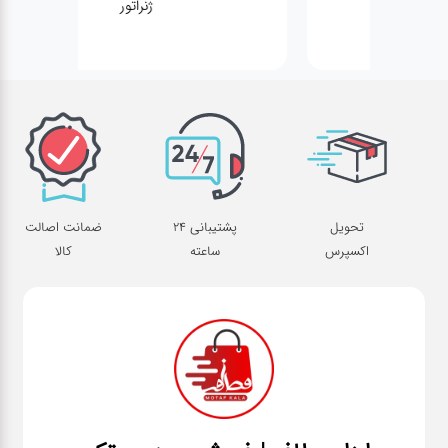
ژنراتور
تحویل
پشتیبانی 24
ضمانت اصالت
اکسپرس
ساعته
کالا