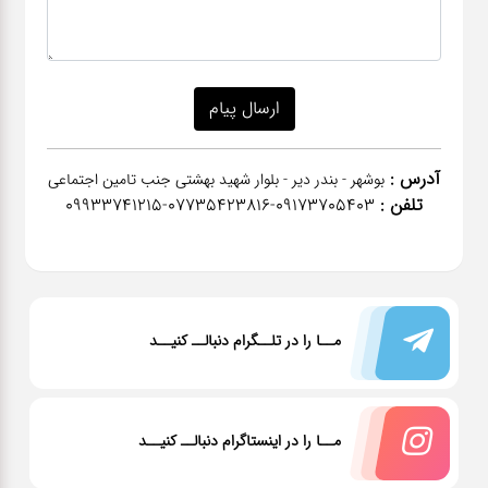
آدرس :
بوشهر - بندر دیر - بلوار شهید بهشتی جنب تامین اجتماعی
تلفن :
٠٩١٧٣٧٠٥٤٠٣-07735423816-09933741215
مــا را در تلــگرام دنبالــ کنیــد
مــا را در اینستاگرام دنبالــ کنیــد