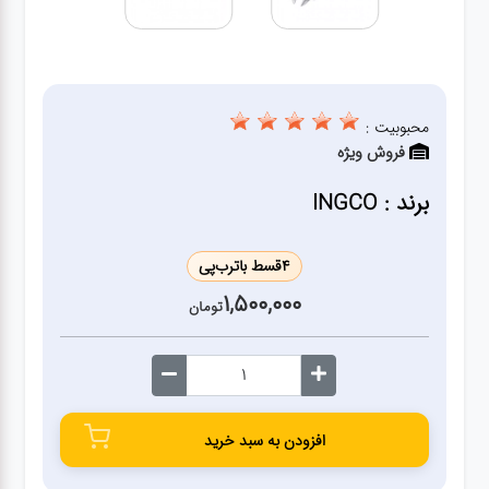
ژنراتور
مته
محبوبیت :
ابزار
فروش ویژه
بادی
برند : INGCO
ابزار
مکانیکی
4
قسط با
ترب‌پی
1,500,000
تومان
بکس
تیغه و
صفحه
افزودن به سبد خرید
صفحه