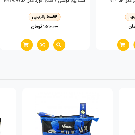
ینچ وی تولز مدل VT2150
گیره 6 اینچی ویتولز مدل VT2226
4
قسط با
ترب‌پی
4
قسط با
ترب‌پی
تومان
تومان
750,000
480,000