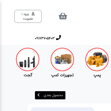
ورود |
عضویت
٠٩١٧٣٧٠٥٤٠٣
تجهیزات کمپ
گجت
قفل
محصول بعدی