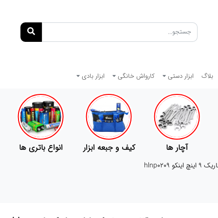
بلاگ
ابزار دستی
کارواش خانگی
ابزار بادی
کیف و جبعه ابزار
انواع باتری ها
پمپ
نکو hlnp0209