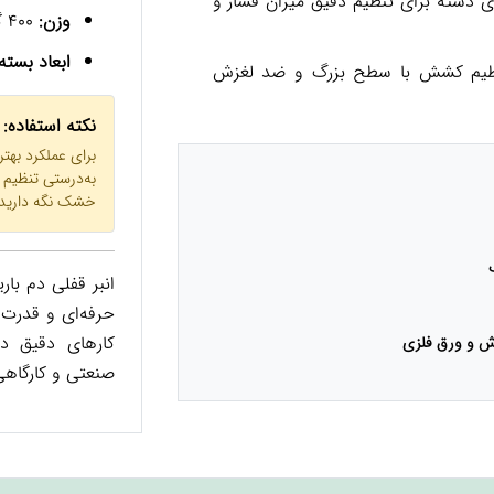
 دسته برای تنظیم دقیق میزان فشار و
وزن:
400 گرم
ابعاد بسته‌
ظیم کشش با سطح بزرگ و ضد لغزش
نکته استفاده:
برای عملکرد بهتر،
به‌درستی تنظیم ک
خشک نگه دارید ت
انبر قفلی دم با
حرفه‌ای و قدرت گ
کارهای دقیق د
ش و ورق فلزی
صنعتی و کارگاه