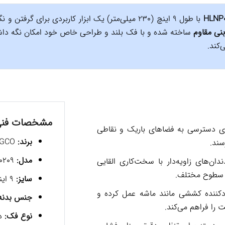
با طول 9 اینچ (230 میلی‌متر) یک ابزار کاربردی برای
بنی مقاوم
ساخته شده و با فک بلند و طراحی خاص خود امکان نگه دا
‌کند.
مشخصات فن
 دسترسی به فضاهای باریک و نقاطی
برند:
INGCO
سند.
مدل:
HLNP0209
دان‌های زاویه‌دار با سخت‌کاری القایی
ی سطوح مختلف.
سایز:
9 اینچ / 230 میلی‌متر
دکننده کششی مانند ماشه عمل کرده و
جنس بدنه
 را فراهم می‌کند.
نوع فک:
دم