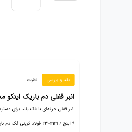
نقد و بررسی
نظرات
انبر قفلی دم باریک اینکو مدل HLNP0209 – سایز 9
انبر قفلی حرفه‌ای با فک بلند برای دس
9 اینچ / 230mm فولاد کربنی فک دم باریک بلند قفل شونده قدرتمند