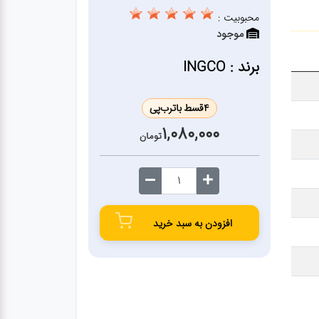
محبوبیت :
موجود
برند : INGCO
4
قسط با
ترب‌پی
1,080,000
تومان
افزودن به سبد خرید