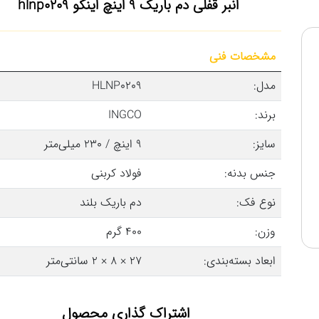
انبر قفلی دم باریک 9 اینچ اینکو hlnp0209
مشخصات فنی
مدل:
HLNP0209
برند:
INGCO
سایز:
9 اینچ / 230 میلی‌متر
جنس بدنه:
فولاد کربنی
نوع فک:
دم باریک بلند
وزن:
400 گرم
ابعاد بسته‌بندی:
27 × 8 × 2 سانتی‌متر
اشتراک گذاری محصول