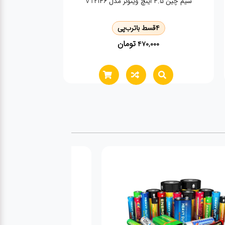
انبر دست 6 اینچ ویتولز VT2139
4
قسط با
ترب‌پی
تومان
580,000