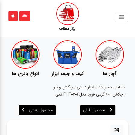
جستجو
ابزار مطاف
محصولات
قوانین
سایت
ارتباط
اع باتری ها
پمپ
تجهیزات کمپ
گج
باما
خانه
محصولات
ابزار دستی
چکش و تبر
درباره
چکش 600 گرمی فورد مدل FHT0201 تکی
ما
محصول قبلی
محصول بعدی
بلاگ
محصولات