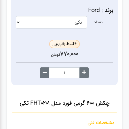
ژنراتور
برند : Ford
مته
تعداد
ابزار
بادی
4
قسط با
ترب‌پی
770,000
تومان
ابزار
مکانیکی
بکس
چکش 600 گرمی فورد مدل FHT0201
تکی
تیغه و
صفحه
مشخصات فنی
صفحه