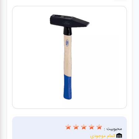
کارواش
خانگی
ابزار
دستی
ابزار
برقی
انواع
چراغ ها
ابزار
شارژی
محبوبیت :
اتمام موجودی