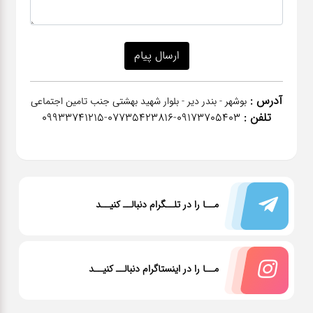
آدرس :
بوشهر - بندر دیر - بلوار شهید بهشتی جنب تامین اجتماعی
تلفن :
٠٩١٧٣٧٠٥٤٠٣-07735423816-09933741215
مــا را در تلــگرام دنبالــ کنیــد
مــا را در اینستاگرام دنبالــ کنیــد