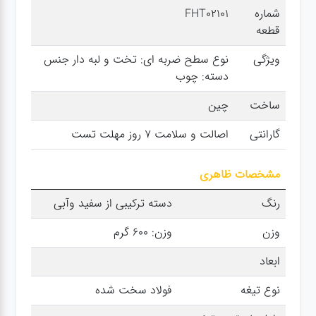
شماره
FHT02101
سنباده
قطعه
ویژگی
نوع سطح ضربه ای: تخت و لبه دار جنس
آچار ها
دسته: چوب
کیف و
ساخت
چین
جبعه
گارانتی
اصالت و سلامت 7 روز مهلت تست
ابزار
مشخصات ظاهری
انواع
باتری ها
رنگ
دسته ترکیبی از سفید وآبی
وزن
وزن: 600 گرم
پمپ
ابعاد
نوع تیغه
فولاد سخت شده
تجهیزات
کمپ