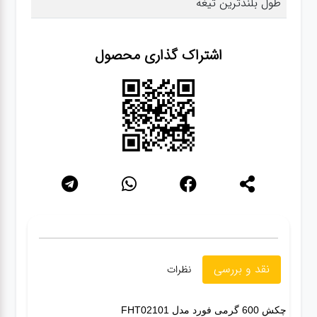
طول بلندترین تیغه
گجت
اشتراک گذاری محصول
قفل
نقد و بررسی
نظرات
چکش 600 گرمی فورد مدل
FHT02101