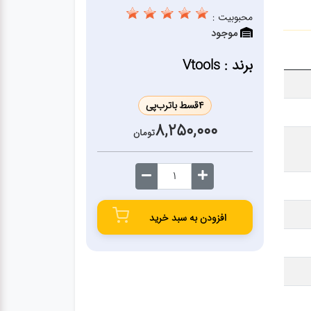
محبوبیت :
موجود
برند : Vtools
4
قسط با
ترب‌پی
8,250,000
تومان
افزودن به سبد خرید