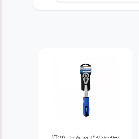
دسته جغجغه 1/4 وی تولز مدل VT2217