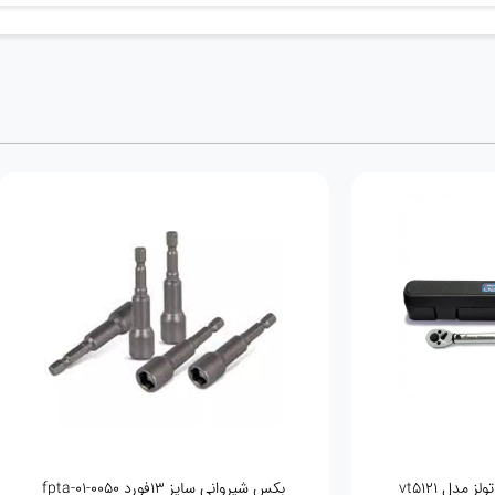
بكس شیروانی سایز 13فورد fpta-01-0050