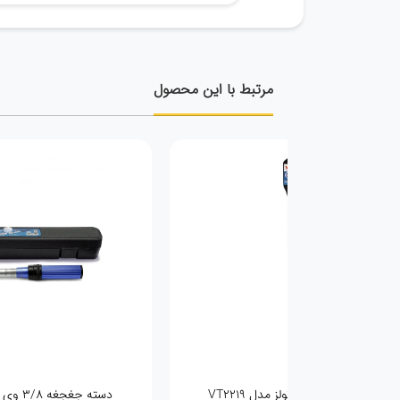
مرتبط با این محصول
دسته جغجغه 1/2 وی تولز مدل VT2219
دسته جغجغه 3/8 وی تولز مدل vt5121