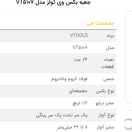
جعبه بکس وی تولز مدل VT5107
مشخصات فنی
برند
VTOOLS
مدل
VT5107
تعداد
24 عدد
قطعات
جنس
فولاد کروم وانادیوم
نوع بکس
جغجغه‌ای
سایز درایو
1/2 اینچ
نوع آچار
یک سر تخت یک سر رینگی
سایز آچار
8 تا 32 میلی‌متر