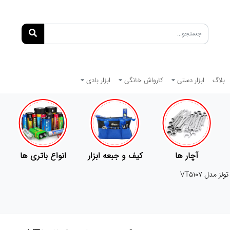
بلاگ
ابزار دستی
کارواش خانگی
ابزار بادی
آچار ها
کیف و جبعه ابزار
انواع باتری ها
مدل VT5107