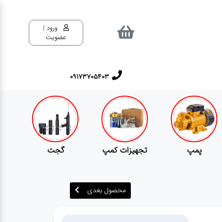
ورود |
عضویت
٠٩١٧٣٧٠٥٤٠٣
پمپ
تجهیزات کمپ
گجت
محصول بعدی