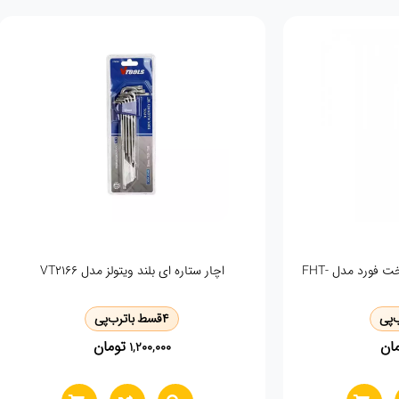
اچار 26 یکسر رینگ یکسر تخت فورد مدل FHT-
اچار ستاره ای بلند ویتولز مدل VT2166
‌پی
4
قسط با
ترب‌پی
ان
تومان
1,200,000