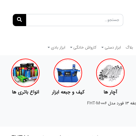
بلاگ
ابزار دستی
کارواش خانگی
ابزار بادی
آچار ها
کیف و جبعه ابزار
انواع باتری ها
 FHT-M-006