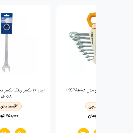
چار یکسر رینگ اینکو مدل HKSPA1088
EI-068
4
قسط با
ترب‌پی
4
قسط با
ترب
تومان
توم
750,000
1,980,000