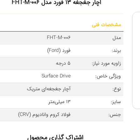
اچار جغجغه 13 فورد مدل FHT-M-006
مشخصات فنی
مدل
FHT-M-006
برند:
فورد (Ford)
زاویه مورد نیاز:
۵ درجه
ویژگی خاص:
Surface Drive
نوع:
آچار جغجغه‌ای متریک
سایز:
۱۳ میلی‌متر
جنس:
فولاد کروم وانادیوم (CRV)
اشتراک گذاری محصول