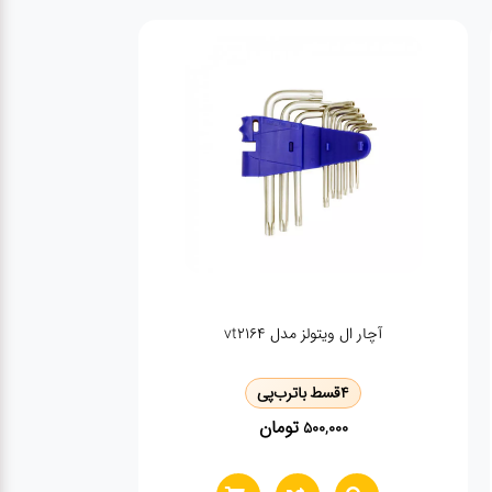
آچار ال ویتولز مدل vt2164
4
قسط با
ترب‌پی
تومان
500,000