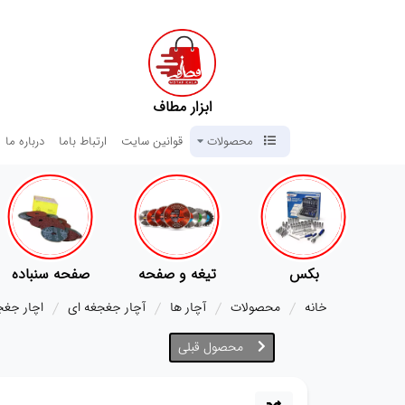
ابزار مطاف
محصولات
قوانین سایت
ارتباط باما
درباره ما
ی
بکس
تیغه و صفحه
صفحه سنباده
خانه
محصولات
آچار ها
آچار جغجغه ای
اچار جغجغه 13 فورد مدل
محصول قبلی