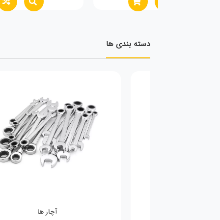
دسته بندی ها
فحه سنباده
آچار ها