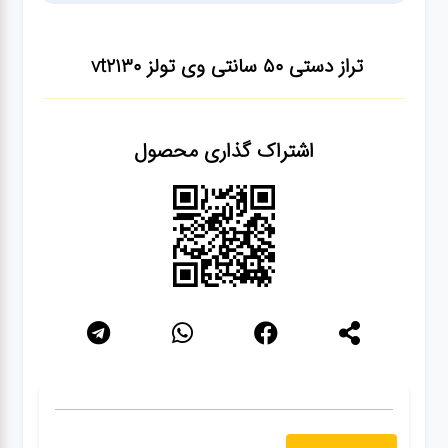
سنباده
تراز دستی 50 سانتی وی تولز vt2130
آچار ها
اشتراک گذاری محصول
کیف و
جبعه
ابزار
انواع
باتری ها
پمپ
تجهیزات
کمپ