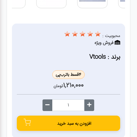
ژنراتور
مته
محبوبیت :
ابزار
فروش ویژه
بادی
برند : Vtools
ابزار
مکانیکی
4
قسط با
ترب‌پی
1,210,000
تومان
بکس
تیغه و
صفحه
افزودن به سبد خرید
صفحه