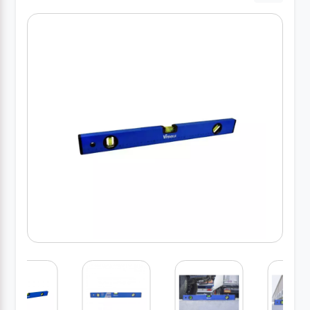
کارواش
خانگی
ابزار
دستی
ابزار
برقی
انواع
چراغ ها
ابزار
شارژی