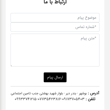
ارتباط با ما
آدرس :
بوشهر - بندر دیر - بلوار شهید بهشتی جنب تامین اجتماعی
تلفن :
٠٩١٧٣٧٠٥٤٠٣-07735423816-09933741215