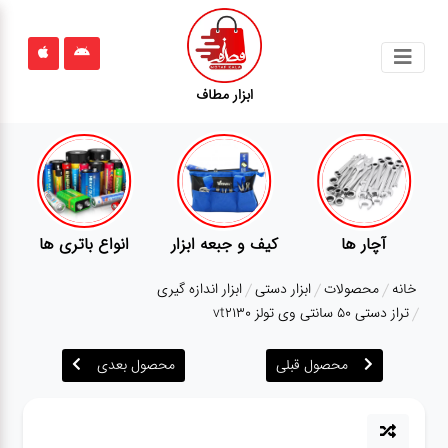
جستجو
ابزار مطاف
محصولات
قوانین
سایت
ارتباط
ری ها
پمپ
تجهیزات کمپ
گجت
باما
خانه
محصولات
ابزار دستی
ابزار اندازه گیری
درباره
تراز دستی 50 سانتی وی تولز vt2130
ما
محصول قبلی
محصول بعدی
بلاگ
محصولات