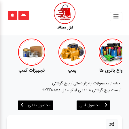
جستجو
ابزار مطاف
محصولات
قوانین
سایت
ارتباط
پمپ
تجهیزات کمپ
گجت
باما
خانه
محصولات
ابزار دستی
پیچ گوشتی
درباره
ست پیچ گوشتی ۸ عددی اینکو مدل HKSD0858
ما
محصول قبلی
محصول بعدی
بلاگ
محصولات