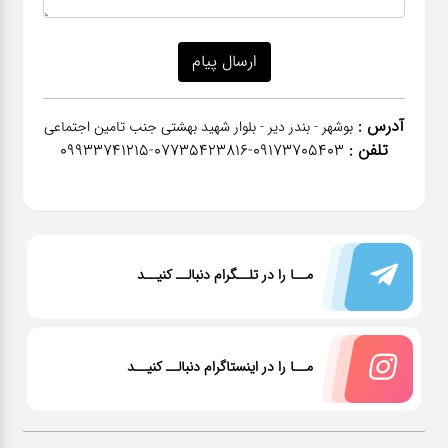
آدرس :
بوشهر - بندر دیر - بلوار شهید بهشتی جنب تامین اجتماعی
تلفن :
٠٩١٧٣٧٠٥٤٠٣-07735423816-09933741215
مــا را در تلــگرام دنبالــ کنیــد
مــا را در اینستاگرام دنبالــ کنیــد