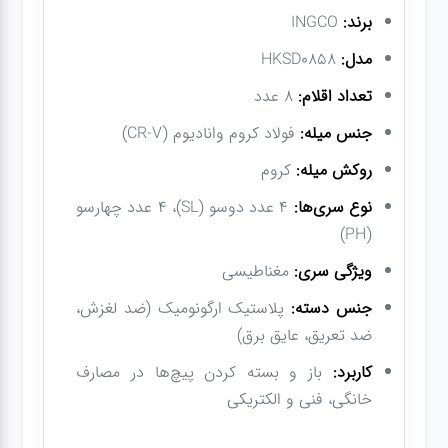
برند:
INGCO
مدل:
HKSD0858
تعداد اقلام:
8 عدد
جنس میله:
فولاد کروم وانادیوم (CR-V)
روکش میله:
کروم
نوع سری‌ها:
4 عدد دوسو (SL)، 4 عدد چهارسو
(PH)
ویژگی سری:
مغناطیسی
جنس دسته:
پلاستیک ارگونومیک (ضد لغزش،
ضد تعریق، عایق برق)
کاربرد:
باز و بسته کردن پیچ‌ها در مصارف
خانگی، فنی و الکتریکی