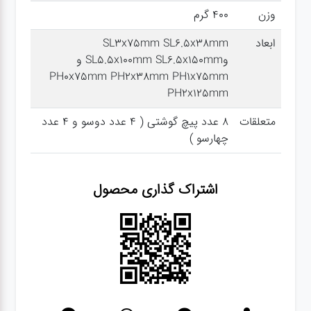
وزن
400 گرم
گجت
ابعاد
SL۳x۷۵mm SL۶.۵x۳۸mm
وSL۵.۵x۱۰۰mm SL۶.۵x۱۵۰mm و
PH۰x۷۵mm PH۲x۳۸mm PH۱x۷۵mm
قفل
PH۲x۱۲۵mm
متعلقات
8 عدد پیچ گوشتی ( 4 عدد دوسو و 4 عدد
چهارسو )
اشتراک گذاری محصول