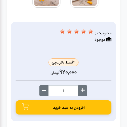
ژنراتور
مته
محبوبیت :
ابزار
موجود
بادی
ابزار
4
قسط با
ترب‌پی
مکانیکی
920,000
تومان
بکس
تیغه و
افزودن به سبد خرید
صفحه
صفحه