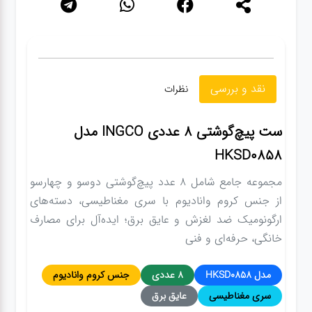
نقد و بررسی
نظرات
ست پیچ‌گوشتی 8 عددی INGCO مدل
HKSD0858
مجموعه جامع شامل 8 عدد پیچ‌گوشتی دوسو و چهارسو
از جنس کروم وانادیوم با سری مغناطیسی، دسته‌های
ارگونومیک ضد لغزش و عایق برق؛ ایده‌آل برای مصارف
خانگی، حرفه‌ای و فنی
مدل HKSD0858
8 عددی
جنس کروم وانادیوم
سری مغناطیسی
عایق برق