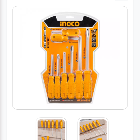
کارواش
خانگی
ابزار
دستی
ابزار
برقی
انواع
چراغ ها
ابزار
شارژی