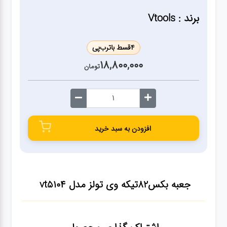
ژنراتور
برند : Vtools
مته
4
قسط با
ترب‌پی
18,800,000
ابزار
تومان
بادی
ابزار
مکانیکی
افزودن به سبد خرید
بکس
جعبه بکس82تیکه وی تولز مدل vt5104
تیغه و
صفحه
صفحه