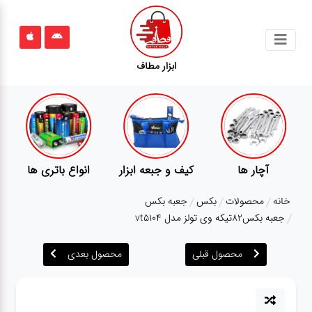
جستجو
ابزار مطاف
محصولات
قوانین
سایت
ارتباط
باتری ها
پمپ
تجهیزات کمپ
گجت
باما
خانه
محصولات
بکس
جعبه بکس
درباره
جعبه بکس82تیکه وی تولز مدل vt5104
ما
محصول قبلی
محصول بعدی
بلاگ
محصولات