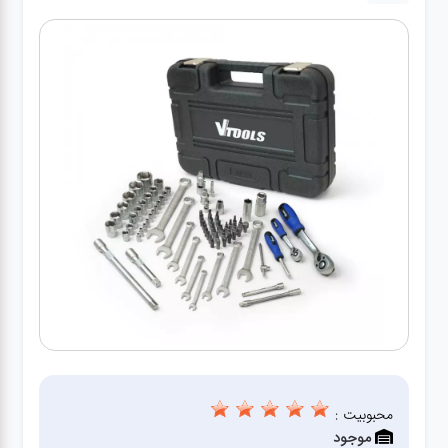
کارواش
خانگی
ابزار
دستی
ابزار
برقی
انواع
چراغ ها
ابزار
شارژی
محبوبیت :
موجود