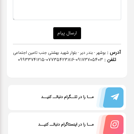
آدرس :
بوشهر - بندر دیر - بلوار شهید بهشتی جنب تامین اجتماعی
تلفن :
٠٩١٧٣٧٠٥٤٠٣-07735423816-09933741215
مــا را در تلــگرام دنبالــ کنیــد
مــا را در اینستاگرام دنبالــ کنیــد