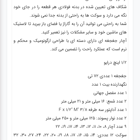
شکاف های تعیین شده در بدنه فولادی هر قطعه را در جای خود
نگه می دارد و سوکت ها به راحتی از بدنه جدا نمی شوند.
گجت
شما به راحتی می توانید آن را به گاراژ یا فضای باز ببرید تا لاستیک
های ماشین خود و سایر مشکلات را نیز تعمیر کنید.
قفل
آچار جغجغه ای دارای دسته ای با طراحی ارگونومیک و محکم و
نرم است که عملکرد راحت را تضمین می کند.
1/2 اینچ درایو
جغجغه 1 عددی 72 تی
نگهدارنده بیت 1 عدد
1 عدد مفصل جهانی
2 عدد شمع: 16 میلی متر و 21 میلی متر
1 عدد آداپتور سه طرفه 3/8 "F x 1/2" M
2 عدد نوار پسوند: 125 میلی متر و 250 میلی متر
9 عدد آچار 8، 10، 11، 12، 13، 14، 17، 19، 22
سوکت 12 عددی: 14، 15، 16، 17، 18، 19، 20، 22، 24، 27، 30، 32