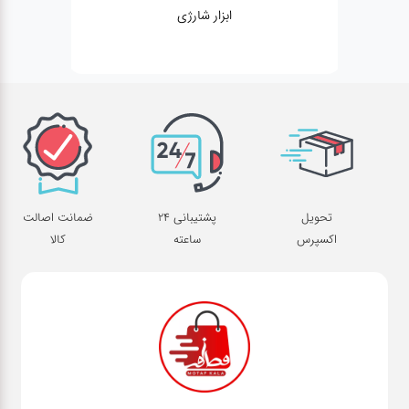
ژنراتور
تحویل
پشتیبانی 24
ضمانت اصالت
اکسپرس
ساعته
کالا