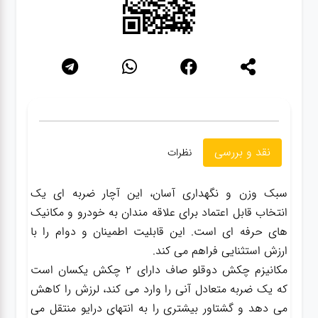
سنباده
آچار ها
کیف و
جبعه
ابزار
نقد و بررسی
نظرات
انواع
سبک وزن و نگهداری آسان، این آچار ضربه ای یک
باتری ها
انتخاب قابل اعتماد برای علاقه مندان به خودرو و مکانیک
های حرفه ای است. این قابلیت اطمینان و دوام را با
پمپ
ارزش استثنایی فراهم می کند.
مکانیزم چکش دوقلو صاف دارای 2 چکش یکسان است
که یک ضربه متعادل آنی را وارد می کند، لرزش را کاهش
تجهیزات
می دهد و گشتاور بیشتری را به انتهای درایو منتقل می
کمپ