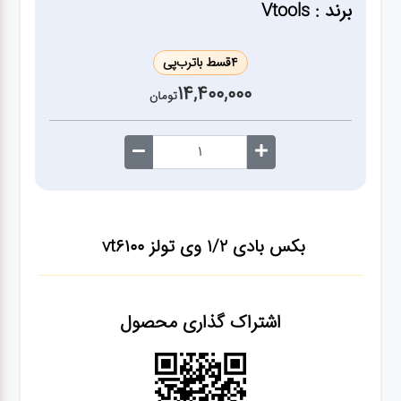
ژنراتور
برند : Vtools
مته
4
قسط با
ترب‌پی
14,400,000
تومان
ابزار
بادی
ابزار
مکانیکی
بکس بادی 1/2 وی تولز vt6100
بکس
اشتراک گذاری محصول
تیغه و
صفحه
صفحه