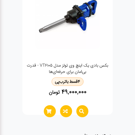
بکس بادی یک اینچ وی تولز مدل VT6105 - قدرت
کمپرسور هوا فندکی اینکو تک سیلندر AAC1408
ی حرفه‌ای‌ها
ا
ترب‌پی
4
قسط با
ترب‌پی
3,900,000
49
تومان
تومان