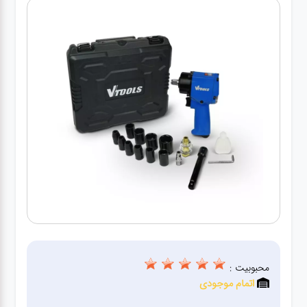
کارواش
خانگی
ابزار
دستی
ابزار
برقی
انواع
چراغ ها
ابزار
شارژی
محبوبیت :
اتمام موجودی