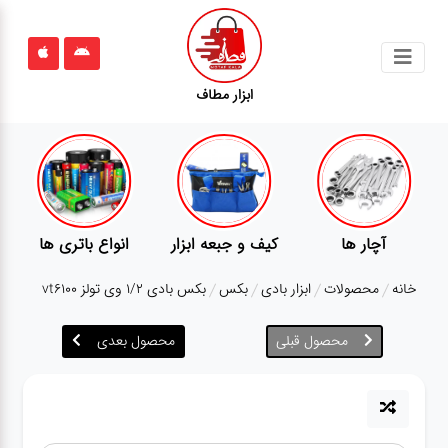
جستجو
ابزار مطاف
محصولات
قوانین
سایت
ارتباط
انواع باتری ها
پمپ
تجهیزات کمپ
باما
خانه
محصولات
ابزار بادی
بکس
بکس بادی 1/2 وی تولز vt6100
درباره
ما
محصول قبلی
محصول بعدی
بلاگ
محصولات